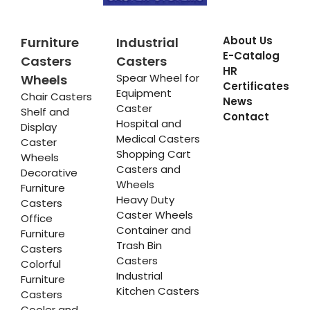
About Us
Furniture
Industrial
E-Catalog
Casters
Casters
HR
Spear Wheel for
Wheels
Certificates
Equipment
Chair Casters
News
Caster
Shelf and
Contact
Hospital and
Display
Medical Casters
Caster
Shopping Cart
Wheels
Casters and
Decorative
Wheels
Furniture
Heavy Duty
Casters
Caster Wheels
Office
Container and
Furniture
Trash Bin
Casters
Casters
Colorful
Industrial
Furniture
Kitchen Casters
Casters
Cooler and