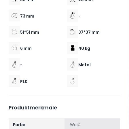
73 mm
-
51*51 mm
37*37 mm
6 mm
40 kg
-
Metal
PLK
Produktmerkmale
Farbe
Weiß