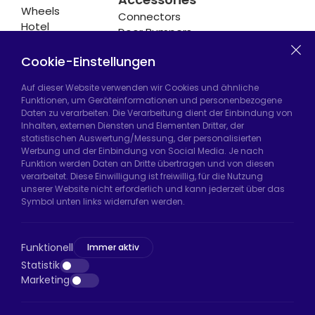
Wheels
Connectors
Hotel
Door Bumpers
Equipment
Chair Legs
Casters
Cookie-Einstellungen
Auf dieser Website verwenden wir Cookies und ähnliche
Funktionen, um Geräteinformationen und personenbezogene
Daten zu verarbeiten. Die Verarbeitung dient der Einbindung von
Hadımköy Fabrik:
Atatürk Sanayi Bölgesi,
Inhalten, externen Diensten und Elementen Dritter, der
Uzunçayır Caddesi, No:11 Hadımköy, 34555
statistischen Auswertung/Messung, der personalisierten
Arnavutköy/İstanbul
Werbung und der Einbindung von Social Media. Je nach
Funktion werden Daten an Dritte übertragen und von diesen
Telefon:
+90 212 640 66 46
verarbeitet. Diese Einwilligung ist freiwillig, für die Nutzung
unserer Website nicht erforderlich und kann jederzeit über das
E-Mail:
export@htsteker.com
Symbol unten links widerrufen werden.
Bayrampaşa Store:
Kocatepe, 50. Yıl Cd No:63
D:a, 34045 Bayrampaşa/İstanbul
Funktionell
Immer aktiv
Telefon:
+90 530 044 64 87
Statistik
Marketing
E-Mail:
info@htsteker.com