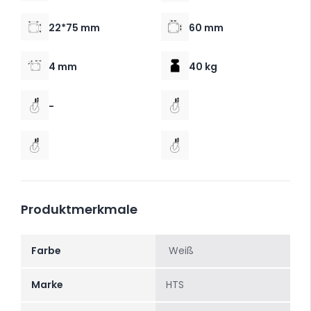
22*75 mm
60 mm
4 mm
40 kg
-
Produktmerkmale
Farbe
Weiß
Marke
HTS