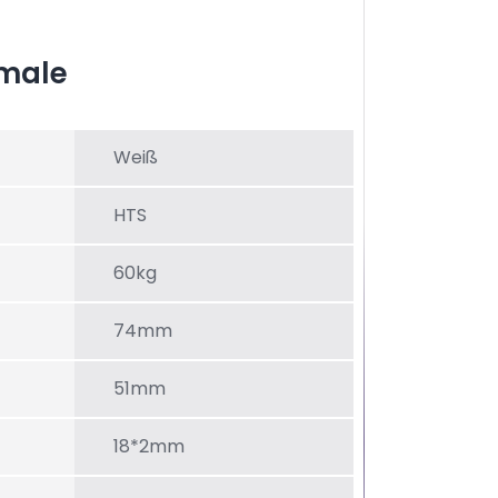
male
Weiß
HTS
60kg
74mm
51mm
18*2mm