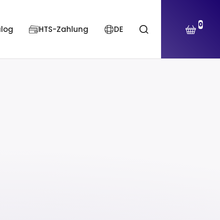
0
alog
HTS-Zahlung
DE