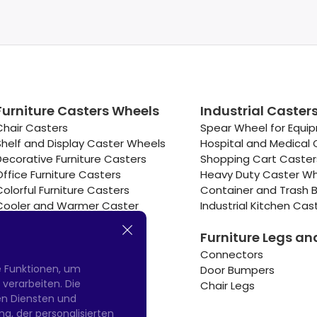
Furniture Casters Wheels
Industrial Caster
Chair Casters
Spear Wheel for Equi
Shelf and Display Caster Wheels
Hospital and Medical 
Decorative Furniture Casters
Shopping Cart Caste
Office Furniture Casters
Heavy Duty Caster W
Colorful Furniture Casters
Container and Trash B
Cooler and Warmer Caster
Industrial Kitchen Cas
Small Casters Wheels
Furniture Legs an
Hotel Equipment Casters
Connectors
e Funktionen, um
Door Bumpers
erarbeiten. Die
Chair Legs
nen Diensten und
g, der personalisierten