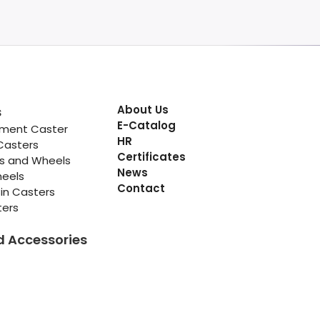
About Us
s
E-Catalog
pment Caster
HR
Casters
Certificates
rs and Wheels
News
heels
Contact
in Casters
ters
d Accessories