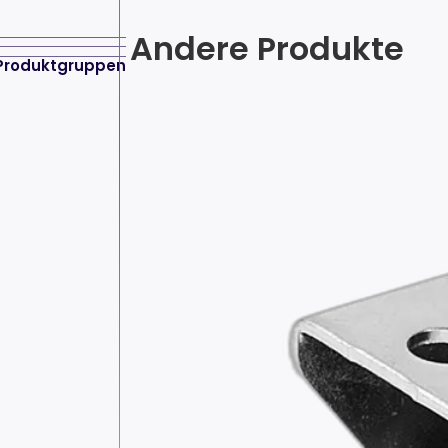
Andere Produkte
Produktgruppen