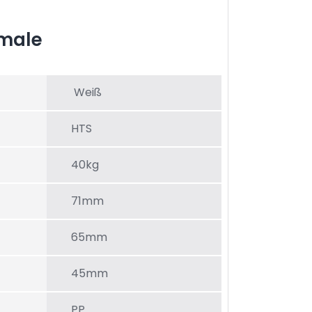
male
Weiß
HTS
40kg
71mm
65mm
45mm
PP