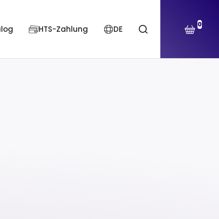
0
alog
HTS-Zahlung
DE