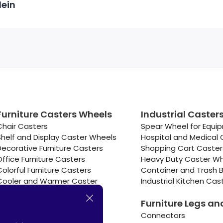
lein
Furniture Casters Wheels
Industrial Caster
Chair Casters
Spear Wheel for Equi
Shelf and Display Caster Wheels
Hospital and Medical 
Decorative Furniture Casters
Shopping Cart Caste
Office Furniture Casters
Heavy Duty Caster W
Colorful Furniture Casters
Container and Trash B
Cooler and Warmer Caster
Industrial Kitchen Cas
Small Casters Wheels
Furniture Legs an
Hotel Equipment Casters
Connectors