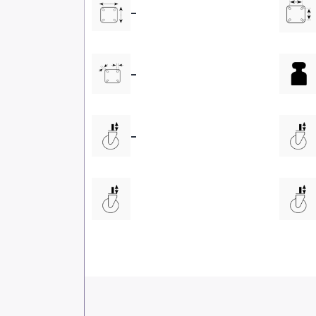
-
-
-