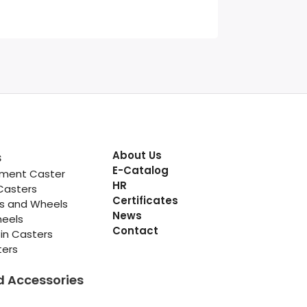
About Us
s
E-Catalog
pment Caster
HR
Casters
Certificates
rs and Wheels
News
heels
Contact
in Casters
ters
d Accessories