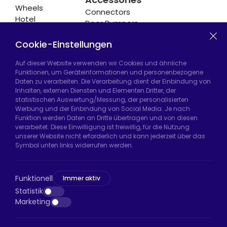
Wheels
Connectors
Hotel
Door Bumpers
Equipment
Chair Legs
Casters
Cookie-Einstellungen
Auf dieser Website verwenden wir Cookies und ähnliche
Funktionen, um Geräteinformationen und personenbezogene
Daten zu verarbeiten. Die Verarbeitung dient der Einbindung von
Hadımköy Fabrik:
Atatürk Sanayi Bölgesi,
Inhalten, externen Diensten und Elementen Dritter, der
Uzunçayır Caddesi, No:11 Hadımköy, 34555
statistischen Auswertung/Messung, der personalisierten
Arnavutköy/İstanbul
Werbung und der Einbindung von Social Media. Je nach
Funktion werden Daten an Dritte übertragen und von diesen
Telefon:
+90 212 640 66 46
verarbeitet. Diese Einwilligung ist freiwillig, für die Nutzung
unserer Website nicht erforderlich und kann jederzeit über das
E-Mail:
export@htsteker.com
Symbol unten links widerrufen werden.
Bayrampaşa Store:
Kocatepe, 50. Yıl Cd No:63
D:a, 34045 Bayrampaşa/İstanbul
Funktionell
Immer aktiv
Telefon:
+90 530 044 64 87
Statistik
Marketing
E-Mail:
info@htsteker.com