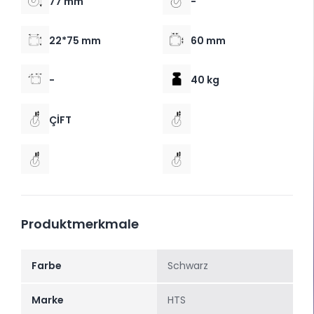
77 mm
-
22*75 mm
60 mm
-
40 kg
ÇİFT
Produktmerkmale
Farbe
Schwarz
Marke
HTS