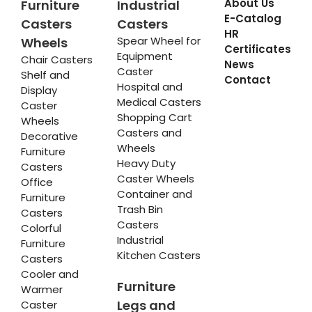
About Us
Furniture
Industrial
E-Catalog
Casters
Casters
HR
Spear Wheel for
Wheels
Certificates
Equipment
Chair Casters
News
Caster
Shelf and
Contact
Hospital and
Display
Medical Casters
Caster
Shopping Cart
Wheels
Casters and
Decorative
Wheels
Furniture
Heavy Duty
Casters
Caster Wheels
Office
Container and
Furniture
Trash Bin
Casters
Casters
Colorful
Industrial
Furniture
Kitchen Casters
Casters
Cooler and
Furniture
Warmer
Legs and
Caster