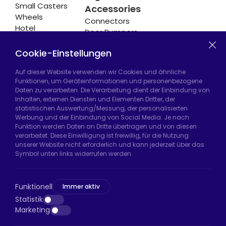
Small Casters
Accessories
Wheels
Connectors
Hotel
Door Bumpers
Equipment
Chair Legs
Casters
Cookie-Einstellungen
Auf dieser Website verwenden wir Cookies und ähnliche
Funktionen, um Geräteinformationen und personenbezogene
Daten zu verarbeiten. Die Verarbeitung dient der Einbindung von
Hadımköy Fabrik:
Atatürk Sanayi Bölgesi,
Inhalten, externen Diensten und Elementen Dritter, der
Uzunçayır Caddesi, No:11 Hadımköy, 34555
statistischen Auswertung/Messung, der personalisierten
Arnavutköy/İstanbul
Werbung und der Einbindung von Social Media. Je nach
Funktion werden Daten an Dritte übertragen und von diesen
Telefon:
+90 212 640 66 46
verarbeitet. Diese Einwilligung ist freiwillig, für die Nutzung
unserer Website nicht erforderlich und kann jederzeit über das
E-Mail:
export@htsteker.com
Symbol unten links widerrufen werden.
Bayrampaşa Store:
Kocatepe, 50. Yıl Cd No:63
D:a, 34045 Bayrampaşa/İstanbul
Funktionell
Immer aktiv
Telefon:
+90 530 044 64 87
Statistik
Marketing
E-Mail:
info@htsteker.com