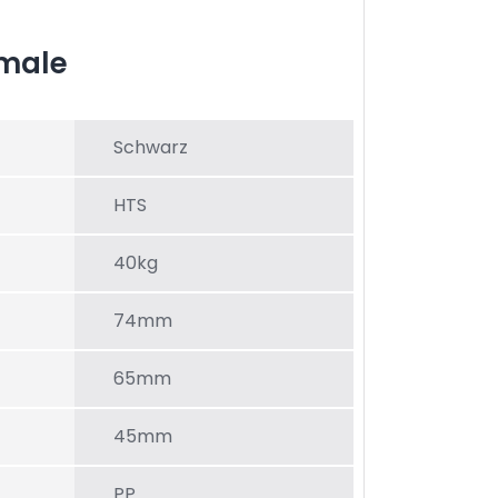
male
Schwarz
HTS
40kg
74mm
65mm
45mm
PP