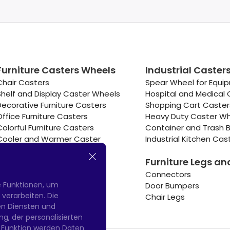
Furniture Casters Wheels
Industrial Caster
Chair Casters
Spear Wheel for Equi
Shelf and Display Caster Wheels
Hospital and Medical 
Decorative Furniture Casters
Shopping Cart Caste
Office Furniture Casters
Heavy Duty Caster W
Colorful Furniture Casters
Container and Trash B
Cooler and Warmer Caster
Industrial Kitchen Cas
Small Casters Wheels
Furniture Legs an
Hotel Equipment Casters
Connectors
e Funktionen, um
Door Bumpers
erarbeiten. Die
Chair Legs
nen Diensten und
g, der personalisierten
 Funktion werden Daten