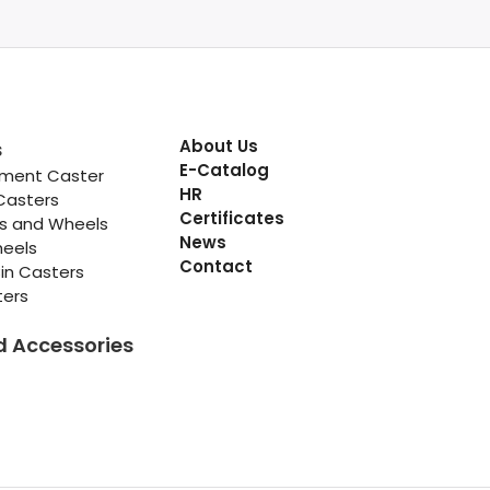
About Us
s
E-Catalog
pment Caster
HR
Casters
Certificates
rs and Wheels
News
heels
Contact
in Casters
ters
d Accessories