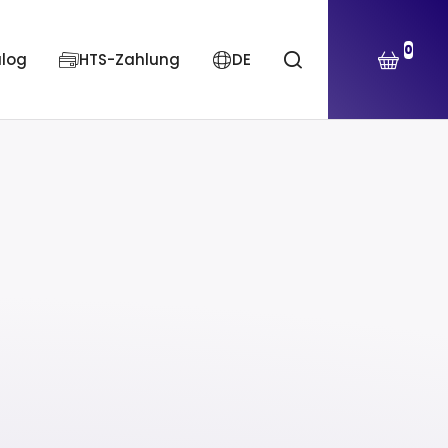
0
alog
HTS-Zahlung
DE