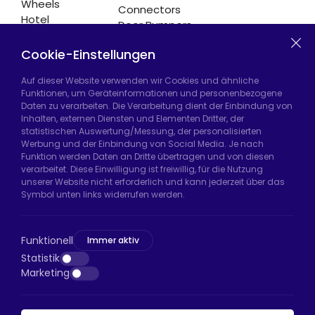
Wheels
Connectors
Hotel
Door Bumpers
Equipment
Chair Legs
Casters
Cookie-Einstellungen
Auf dieser Website verwenden wir Cookies und ähnliche
Funktionen, um Geräteinformationen und personenbezogene
Daten zu verarbeiten. Die Verarbeitung dient der Einbindung von
Hadımköy Fabrik:
Atatürk Sanayi Bölgesi,
Inhalten, externen Diensten und Elementen Dritter, der
Uzunçayır Caddesi, No:11 Hadımköy, 34555
statistischen Auswertung/Messung, der personalisierten
Arnavutköy/İstanbul
Werbung und der Einbindung von Social Media. Je nach
Funktion werden Daten an Dritte übertragen und von diesen
Telefon:
+90 212 640 66 46
verarbeitet. Diese Einwilligung ist freiwillig, für die Nutzung
unserer Website nicht erforderlich und kann jederzeit über das
E-Mail:
export@htsteker.com
Symbol unten links widerrufen werden.
Bayrampaşa Store:
Kocatepe, 50. Yıl Cd No:63
D:a, 34045 Bayrampaşa/İstanbul
Funktionell
Immer aktiv
Telefon:
+90 530 044 64 87
Statistik
Marketing
E-Mail:
info@htsteker.com