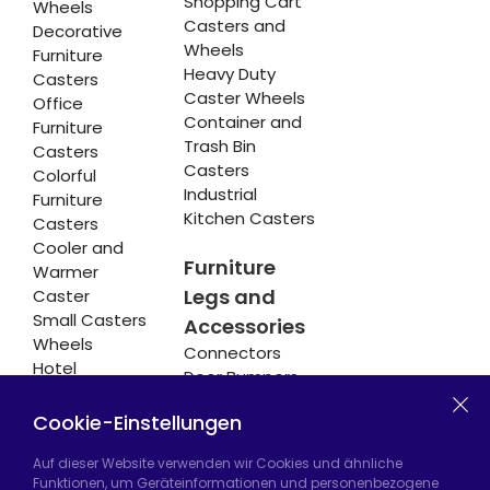
Shopping Cart
Wheels
Casters and
Decorative
Wheels
Furniture
Heavy Duty
Casters
Caster Wheels
Office
Container and
Furniture
Trash Bin
Casters
Casters
Colorful
Industrial
Furniture
Kitchen Casters
Casters
Cooler and
Furniture
Warmer
Legs and
Caster
Small Casters
Accessories
Wheels
Connectors
Hotel
Door Bumpers
Equipment
Chair Legs
Casters
Cookie-Einstellungen
Auf dieser Website verwenden wir Cookies und ähnliche
Funktionen, um Geräteinformationen und personenbezogene