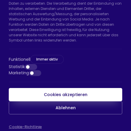
Daten zu verarbeiten. Die Verarbeitung dient der Einbindung von
Hadımköy Fabrik:
Atatürk Sanayi Bölgesi,
Inhalten, externen Diensten und Elementen Dritter, der
Uzunçayır Caddesi, No:11 Hadımköy, 34555
statistischen Auswertung/Messung, der personalisierten
Arnavutköy/İstanbul
Werbung und der Einbindung von Social Media. Je nach
Funktion werden Daten an Dritte übertragen und von diesen
Telefon:
+90 212 640 66 46
verarbeitet. Diese Einwilligung ist freiwillig, für die Nutzung
unserer Website nicht erforderlich und kann jederzeit über das
E-Mail:
export@htsteker.com
Symbol unten links widerrufen werden.
Bayrampaşa Store:
Kocatepe, 50. Yıl Cd No:63
D:a, 34045 Bayrampaşa/İstanbul
Funktionell
Immer aktiv
Telefon:
+90 530 044 64 87
Statistik
Marketing
E-Mail:
info@htsteker.com
Cookies akzeptieren
HTS-Zahlung
Ablehnen
Copyright © 2023 |
HTS - Tekerlek Sistemleri
WEB
Cookie-Richtlinie
İSTANBUL WEB TASARIM AJANSI - PENTA YAZIL
TASARIM