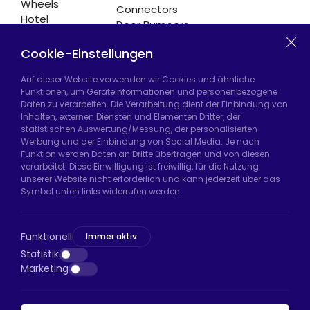
Wheels
Connectors
Hotel
Door Bumpers
Equipment
Chair Legs
Casters
Cookie-Einstellungen
Auf dieser Website verwenden wir Cookies und ähnliche
Funktionen, um Geräteinformationen und personenbezogene
Daten zu verarbeiten. Die Verarbeitung dient der Einbindung von
Hadımköy Fabrik:
Atatürk Sanayi Bölgesi,
Inhalten, externen Diensten und Elementen Dritter, der
Uzunçayır Caddesi, No:11 Hadımköy, 34555
statistischen Auswertung/Messung, der personalisierten
Arnavutköy/İstanbul
Werbung und der Einbindung von Social Media. Je nach
Funktion werden Daten an Dritte übertragen und von diesen
Telefon:
+90 212 640 66 46
verarbeitet. Diese Einwilligung ist freiwillig, für die Nutzung
unserer Website nicht erforderlich und kann jederzeit über das
E-Mail:
export@htsteker.com
Symbol unten links widerrufen werden.
Bayrampaşa Store:
Kocatepe, 50. Yıl Cd No:63
D:a, 34045 Bayrampaşa/İstanbul
Funktionell
Immer aktiv
Telefon:
+90 530 044 64 87
Statistik
Marketing
E-Mail:
info@htsteker.com