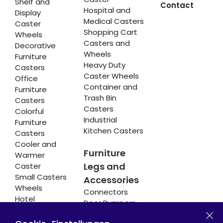
Shelf and
Contact
Hospital and
Display
Medical Casters
Caster
Shopping Cart
Wheels
Casters and
Decorative
Wheels
Furniture
Heavy Duty
Casters
Caster Wheels
Office
Container and
Furniture
Trash Bin
Casters
Casters
Colorful
Industrial
Furniture
Kitchen Casters
Casters
Cooler and
Furniture
Warmer
Legs and
Caster
Small Casters
Accessories
Wheels
Connectors
Hotel
Door Bumpers
Equipment
Chair Legs
Casters