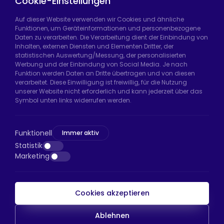
Cookie-Einstellungen
Auf dieser Website verwenden wir Cookies und ähnliche
Funktionen, um Geräteinformationen und personenbezogene
Daten zu verarbeiten. Die Verarbeitung dient der Einbindung von
Hadımköy Fabrik:
Atatürk Sanayi Bölgesi,
Inhalten, externen Diensten und Elementen Dritter, der
Uzunçayır Caddesi, No:11 Hadımköy, 34555
statistischen Auswertung/Messung, der personalisierten
Arnavutköy/İstanbul
Werbung und der Einbindung von Social Media. Je nach
Funktion werden Daten an Dritte übertragen und von diesen
Telefon:
+90 212 640 66 46
verarbeitet. Diese Einwilligung ist freiwillig, für die Nutzung
unserer Website nicht erforderlich und kann jederzeit über das
E-Mail:
export@htsteker.com
Symbol unten links widerrufen werden.
Bayrampaşa Store:
Kocatepe, 50. Yıl Cd No:63
D:a, 34045 Bayrampaşa/İstanbul
Funktionell
Immer aktiv
Telefon:
+90 530 044 64 87
Statistik
Marketing
E-Mail:
info@htsteker.com
Cookies akzeptieren
HTS-Zahlung
Ablehnen