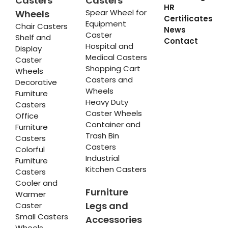
Casters
Casters
HR
Spear Wheel for
Wheels
Certificates
Equipment
Chair Casters
News
Caster
Shelf and
Contact
Hospital and
Display
Medical Casters
Caster
Shopping Cart
Wheels
Casters and
Decorative
Wheels
Furniture
Heavy Duty
Casters
Caster Wheels
Office
Container and
Furniture
Trash Bin
Casters
Casters
Colorful
Industrial
Furniture
Kitchen Casters
Casters
Cooler and
Furniture
Warmer
Legs and
Caster
Small Casters
Accessories
Wheels