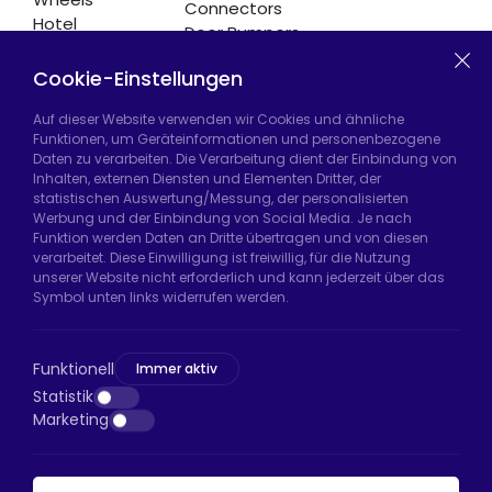
Connectors
Hotel
Door Bumpers
Equipment
Chair Legs
Casters
Cookie-Einstellungen
Auf dieser Website verwenden wir Cookies und ähnliche
Funktionen, um Geräteinformationen und personenbezogene
Daten zu verarbeiten. Die Verarbeitung dient der Einbindung von
Hadımköy Fabrik:
Atatürk Sanayi Bölgesi,
Inhalten, externen Diensten und Elementen Dritter, der
Uzunçayır Caddesi, No:11 Hadımköy, 34555
statistischen Auswertung/Messung, der personalisierten
Arnavutköy/İstanbul
Werbung und der Einbindung von Social Media. Je nach
Funktion werden Daten an Dritte übertragen und von diesen
Telefon:
+90 212 640 66 46
verarbeitet. Diese Einwilligung ist freiwillig, für die Nutzung
unserer Website nicht erforderlich und kann jederzeit über das
E-Mail:
export@htsteker.com
Symbol unten links widerrufen werden.
Bayrampaşa Store:
Kocatepe, 50. Yıl Cd No:63
D:a, 34045 Bayrampaşa/İstanbul
Funktionell
Immer aktiv
Telefon:
+90 530 044 64 87
Statistik
Marketing
E-Mail:
info@htsteker.com