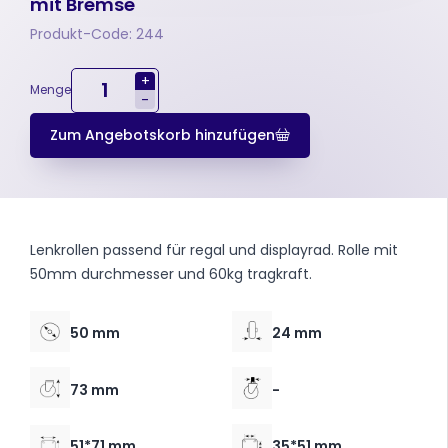
mit Bremse
Produkt-Code: 244
+
Menge
-
Zum Angebotskorb hinzufügen
Lenkrollen passend für regal und displayrad. Rolle mit
50mm durchmesser und 60kg tragkraft.
50 mm
24 mm
73 mm
-
51*71 mm
35*51 mm