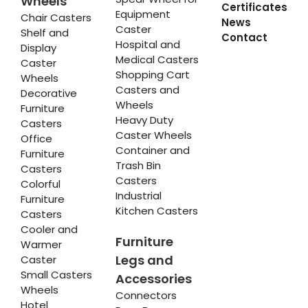
Wheels
Certificates
Equipment
Chair Casters
News
Caster
Shelf and
Contact
Hospital and
Display
Medical Casters
Caster
Shopping Cart
Wheels
Casters and
Decorative
Wheels
Furniture
Heavy Duty
Casters
Caster Wheels
Office
Container and
Furniture
Trash Bin
Casters
Casters
Colorful
Industrial
Furniture
Kitchen Casters
Casters
Cooler and
Furniture
Warmer
Legs and
Caster
Small Casters
Accessories
Wheels
Connectors
Hotel