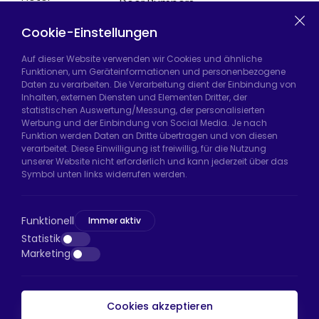
Door Bumpers
Equipment
Chair Legs
Casters
Cookie-Einstellungen
Auf dieser Website verwenden wir Cookies und ähnliche
Funktionen, um Geräteinformationen und personenbezogene
Daten zu verarbeiten. Die Verarbeitung dient der Einbindung von
Hadımköy Fabrik:
Atatürk Sanayi Bölgesi,
Inhalten, externen Diensten und Elementen Dritter, der
Uzunçayır Caddesi, No:11 Hadımköy, 34555
statistischen Auswertung/Messung, der personalisierten
Arnavutköy/İstanbul
Werbung und der Einbindung von Social Media. Je nach
Funktion werden Daten an Dritte übertragen und von diesen
Telefon:
+90 212 640 66 46
verarbeitet. Diese Einwilligung ist freiwillig, für die Nutzung
unserer Website nicht erforderlich und kann jederzeit über das
E-Mail:
export@htsteker.com
Symbol unten links widerrufen werden.
Bayrampaşa Store:
Kocatepe, 50. Yıl Cd No:63
D:a, 34045 Bayrampaşa/İstanbul
Funktionell
Immer aktiv
Telefon:
+90 530 044 64 87
Statistik
Marketing
E-Mail:
info@htsteker.com
Cookies akzeptieren