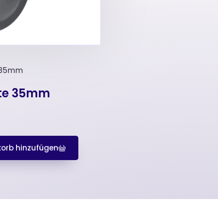
e 35mm
tte 35mm
orb hinzufügen