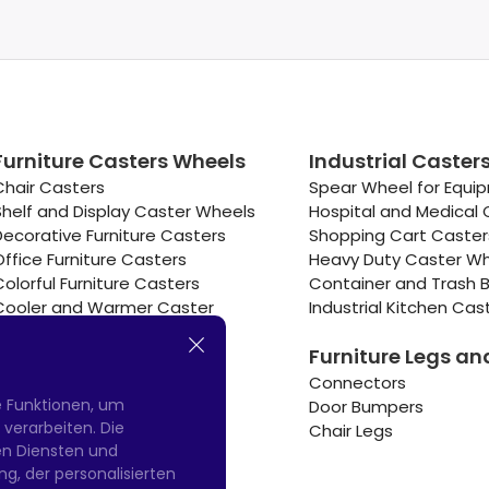
Furniture Casters Wheels
Industrial Caster
Chair Casters
Spear Wheel for Equi
Shelf and Display Caster Wheels
Hospital and Medical 
Decorative Furniture Casters
Shopping Cart Caste
Office Furniture Casters
Heavy Duty Caster W
Colorful Furniture Casters
Container and Trash B
Cooler and Warmer Caster
Industrial Kitchen Cas
Small Casters Wheels
Furniture Legs an
Hotel Equipment Casters
Connectors
e Funktionen, um
Door Bumpers
erarbeiten. Die
Chair Legs
nen Diensten und
g, der personalisierten