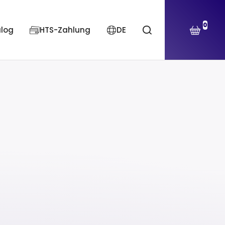
0
alog
HTS-Zahlung
DE