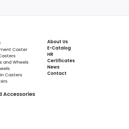
About Us
s
E-Catalog
pment Caster
HR
Casters
Certificates
rs and Wheels
News
heels
Contact
in Casters
ters
d Accessories