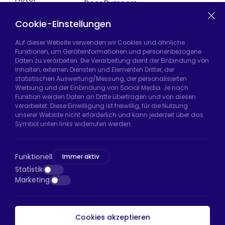
Door Bumpers
Equipment
Chair Legs
Casters
Cookie-Einstellungen
Auf dieser Website verwenden wir Cookies und ähnliche
Funktionen, um Geräteinformationen und personenbezogene
Daten zu verarbeiten. Die Verarbeitung dient der Einbindung von
Hadımköy Fabrik:
Atatürk Sanayi Bölgesi,
Inhalten, externen Diensten und Elementen Dritter, der
Uzunçayır Caddesi, No:11 Hadımköy, 34555
statistischen Auswertung/Messung, der personalisierten
Arnavutköy/İstanbul
Werbung und der Einbindung von Social Media. Je nach
Funktion werden Daten an Dritte übertragen und von diesen
Telefon:
+90 212 640 66 46
verarbeitet. Diese Einwilligung ist freiwillig, für die Nutzung
unserer Website nicht erforderlich und kann jederzeit über das
E-Mail:
export@htsteker.com
Symbol unten links widerrufen werden.
Bayrampaşa Store:
Kocatepe, 50. Yıl Cd No:63
D:a, 34045 Bayrampaşa/İstanbul
Funktionell
Immer aktiv
Telefon:
+90 530 044 64 87
Statistik
Marketing
E-Mail:
info@htsteker.com
Cookies akzeptieren