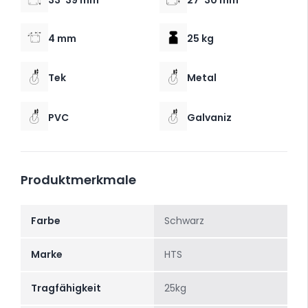
33*39 mm
27*30 mm
4 mm
25 kg
Tek
Metal
PVC
Galvaniz
Produktmerkmale
Farbe
Schwarz
Marke
HTS
Tragfähigkeit
25kg