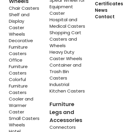
Spear Wheel for
Wheels
Certificates
Equipment
Chair Casters
News
Caster
Shelf and
Contact
Hospital and
Display
Medical Casters
Caster
Shopping Cart
Wheels
Casters and
Decorative
Wheels
Furniture
Heavy Duty
Casters
Caster Wheels
Office
Container and
Furniture
Trash Bin
Casters
Casters
Colorful
Industrial
Furniture
Kitchen Casters
Casters
Cooler and
Furniture
Warmer
Legs and
Caster
Small Casters
Accessories
Wheels
Connectors
Hotel