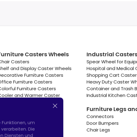
Furniture Casters Wheels
Industrial Caster
Chair Casters
Spear Wheel for Equi
Shelf and Display Caster Wheels
Hospital and Medical 
Decorative Furniture Casters
Shopping Cart Caste
Office Furniture Casters
Heavy Duty Caster W
Colorful Furniture Casters
Container and Trash B
Cooler and Warmer Caster
Industrial Kitchen Cas
Small Casters Wheels
Furniture Legs an
Hotel Equipment Casters
Connectors
e Funktionen, um
Door Bumpers
erarbeiten. Die
Chair Legs
nen Diensten und