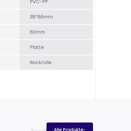
PVC-PP
38*86mm
60mm
Platte
Bockrolle
Alle Produkte