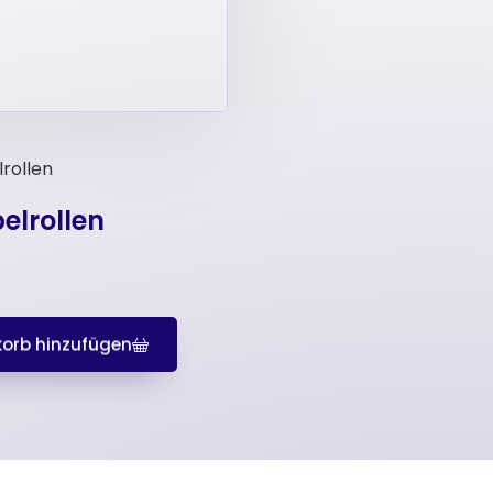
rollen
lrollen
orb hinzufügen