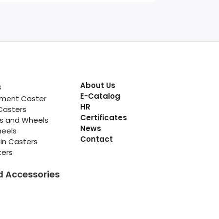
About Us
s
E-Catalog
pment Caster
HR
Casters
Certificates
rs and Wheels
News
heels
Contact
in Casters
ters
d Accessories