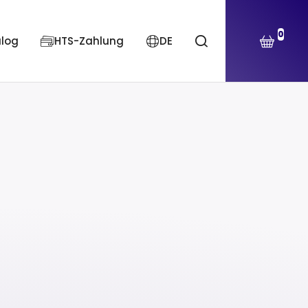
0
alog
HTS-Zahlung
DE