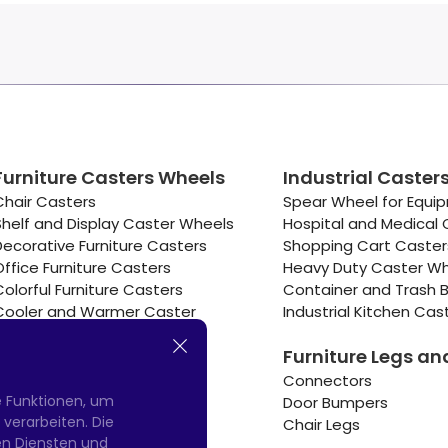
Furniture Casters Wheels
Industrial Caster
Chair Casters
Spear Wheel for Equi
Shelf and Display Caster Wheels
Hospital and Medical 
Decorative Furniture Casters
Shopping Cart Caste
Office Furniture Casters
Heavy Duty Caster W
Colorful Furniture Casters
Container and Trash B
Cooler and Warmer Caster
Industrial Kitchen Cas
Small Casters Wheels
Furniture Legs an
Hotel Equipment Casters
Connectors
e Funktionen, um
Door Bumpers
erarbeiten. Die
Chair Legs
nen Diensten und