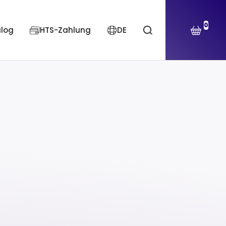
0
alog
HTS-Zahlung
DE