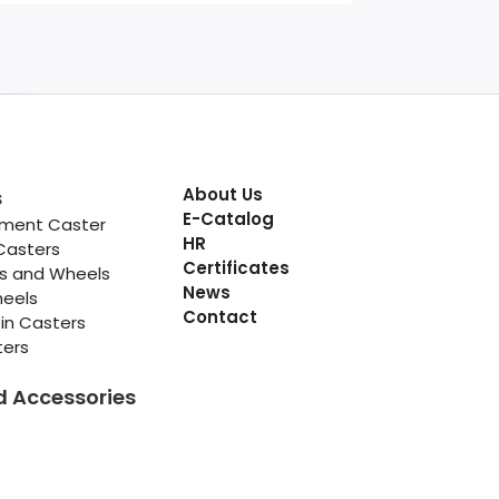
About Us
s
E-Catalog
pment Caster
HR
Casters
Certificates
rs and Wheels
News
heels
Contact
in Casters
ters
d Accessories