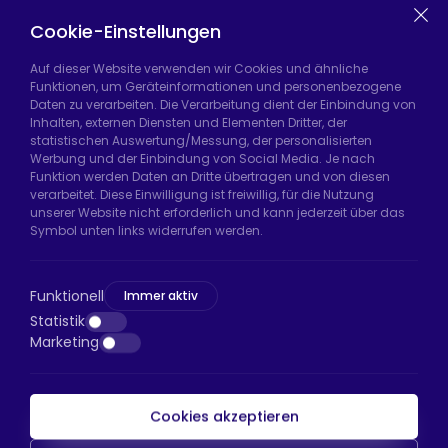
Equipment
Chair Legs
Casters
Cookie-Einstellungen
Auf dieser Website verwenden wir Cookies und ähnliche
Funktionen, um Geräteinformationen und personenbezogene
Daten zu verarbeiten. Die Verarbeitung dient der Einbindung von
Hadımköy Fabrik:
Atatürk Sanayi Bölgesi,
Inhalten, externen Diensten und Elementen Dritter, der
Uzunçayır Caddesi, No:11 Hadımköy, 34555
statistischen Auswertung/Messung, der personalisierten
Arnavutköy/İstanbul
Werbung und der Einbindung von Social Media. Je nach
Funktion werden Daten an Dritte übertragen und von diesen
Telefon:
+90 212 640 66 46
verarbeitet. Diese Einwilligung ist freiwillig, für die Nutzung
unserer Website nicht erforderlich und kann jederzeit über das
E-Mail:
export@htsteker.com
Symbol unten links widerrufen werden.
Bayrampaşa Store:
Kocatepe, 50. Yıl Cd No:63
D:a, 34045 Bayrampaşa/İstanbul
Funktionell
Immer aktiv
Telefon:
+90 530 044 64 87
Statistik
Marketing
E-Mail:
info@htsteker.com
Cookies akzeptieren
HTS-Zahlung