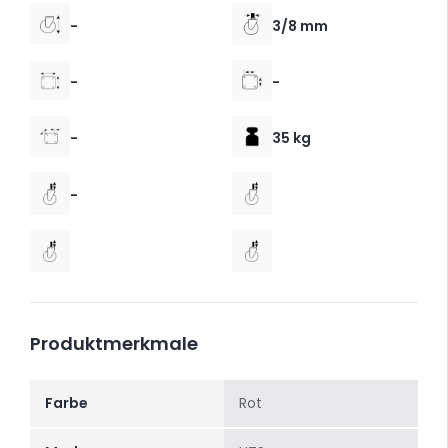
-
3/8 mm
-
-
-
35 kg
-
Produktmerkmale
Farbe
Rot