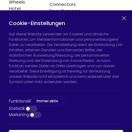
Wheels
Connectors
Hotel
Door Bumpers
Equipment
Chair Legs
Casters
Cookie-Einstellungen
Auf dieser Website verwenden wir Cookies und ähnliche
Funktionen, um Geräteinformationen und personenbezogene
Daten zu verarbeiten. Die Verarbeitung dient der Einbindung von
Hadımköy Fabrik:
Atatürk Sanayi Bölgesi,
Inhalten, externen Diensten und Elementen Dritter, der
Uzunçayır Caddesi, No:11 Hadımköy, 34555
statistischen Auswertung/Messung, der personalisierten
Arnavutköy/İstanbul
Werbung und der Einbindung von Social Media. Je nach
Funktion werden Daten an Dritte übertragen und von diesen
Telefon:
+90 212 640 66 46
verarbeitet. Diese Einwilligung ist freiwillig, für die Nutzung
unserer Website nicht erforderlich und kann jederzeit über das
E-Mail:
export@htsteker.com
Symbol unten links widerrufen werden.
Bayrampaşa Store:
Kocatepe, 50. Yıl Cd No:63
D:a, 34045 Bayrampaşa/İstanbul
Funktionell
Immer aktiv
Telefon:
+90 530 044 64 87
Statistik
Marketing
E-Mail:
info@htsteker.com