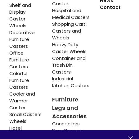
News
Caster
Shelf and
Contact
Hospital and
Display
Medical Casters
Caster
Shopping Cart
Wheels
Casters and
Decorative
Wheels
Furniture
Heavy Duty
Casters
Caster Wheels
Office
Container and
Furniture
Trash Bin
Casters
Casters
Colorful
Industrial
Furniture
Kitchen Casters
Casters
Cooler and
Furniture
Warmer
Legs and
Caster
Small Casters
Accessories
Wheels
Connectors
Hotel
Door Bumpers
Equipment
Chair Legs