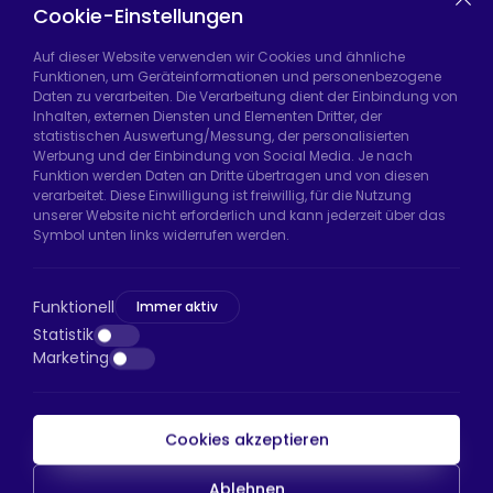
Casters
Cookie-Einstellungen
Auf dieser Website verwenden wir Cookies und ähnliche
Funktionen, um Geräteinformationen und personenbezogene
Daten zu verarbeiten. Die Verarbeitung dient der Einbindung von
Hadımköy Fabrik:
Atatürk Sanayi Bölgesi,
Inhalten, externen Diensten und Elementen Dritter, der
Uzunçayır Caddesi, No:11 Hadımköy, 34555
statistischen Auswertung/Messung, der personalisierten
Arnavutköy/İstanbul
Werbung und der Einbindung von Social Media. Je nach
Funktion werden Daten an Dritte übertragen und von diesen
Telefon:
+90 212 640 66 46
verarbeitet. Diese Einwilligung ist freiwillig, für die Nutzung
unserer Website nicht erforderlich und kann jederzeit über das
E-Mail:
export@htsteker.com
Symbol unten links widerrufen werden.
Bayrampaşa Store:
Kocatepe, 50. Yıl Cd No:63
D:a, 34045 Bayrampaşa/İstanbul
Funktionell
Immer aktiv
Telefon:
+90 530 044 64 87
Statistik
Marketing
E-Mail:
info@htsteker.com
Cookies akzeptieren
HTS-Zahlung
Ablehnen