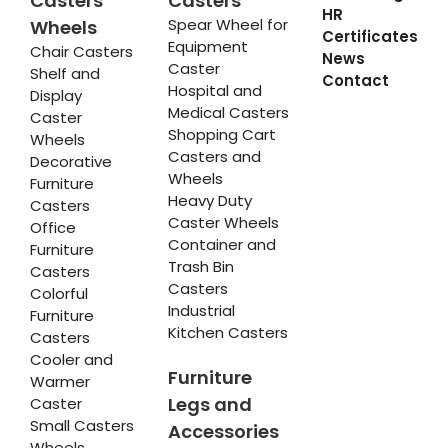
Casters
Casters
HR
Spear Wheel for
Wheels
Certificates
Equipment
Chair Casters
News
Caster
Shelf and
Contact
Hospital and
Display
Medical Casters
Caster
Shopping Cart
Wheels
Casters and
Decorative
Wheels
Furniture
Heavy Duty
Casters
Caster Wheels
Office
Container and
Furniture
Trash Bin
Casters
Casters
Colorful
Industrial
Furniture
Kitchen Casters
Casters
Cooler and
Furniture
Warmer
Legs and
Caster
Small Casters
Accessories
Wheels