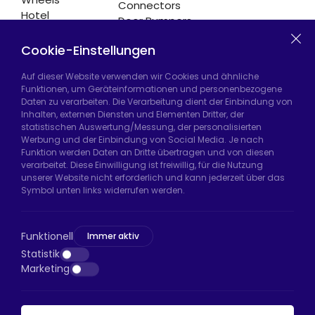
Connectors
Hotel
Door Bumpers
Equipment
Chair Legs
Casters
Cookie-Einstellungen
Auf dieser Website verwenden wir Cookies und ähnliche
Funktionen, um Geräteinformationen und personenbezogene
Daten zu verarbeiten. Die Verarbeitung dient der Einbindung von
Hadımköy Fabrik:
Atatürk Sanayi Bölgesi,
Inhalten, externen Diensten und Elementen Dritter, der
Uzunçayır Caddesi, No:11 Hadımköy, 34555
statistischen Auswertung/Messung, der personalisierten
Arnavutköy/İstanbul
Werbung und der Einbindung von Social Media. Je nach
Funktion werden Daten an Dritte übertragen und von diesen
Telefon:
+90 212 640 66 46
verarbeitet. Diese Einwilligung ist freiwillig, für die Nutzung
unserer Website nicht erforderlich und kann jederzeit über das
E-Mail:
export@htsteker.com
Symbol unten links widerrufen werden.
Bayrampaşa Store:
Kocatepe, 50. Yıl Cd No:63
D:a, 34045 Bayrampaşa/İstanbul
Funktionell
Immer aktiv
Telefon:
+90 530 044 64 87
Statistik
Marketing
E-Mail:
info@htsteker.com