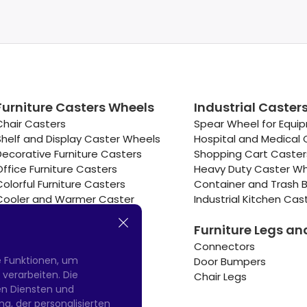
Furniture Casters Wheels
Industrial Caster
Chair Casters
Spear Wheel for Equi
Shelf and Display Caster Wheels
Hospital and Medical 
Decorative Furniture Casters
Shopping Cart Caste
Office Furniture Casters
Heavy Duty Caster W
Colorful Furniture Casters
Container and Trash B
Cooler and Warmer Caster
Industrial Kitchen Cas
Small Casters Wheels
Furniture Legs an
Hotel Equipment Casters
Connectors
e Funktionen, um
Door Bumpers
erarbeiten. Die
Chair Legs
nen Diensten und
g, der personalisierten