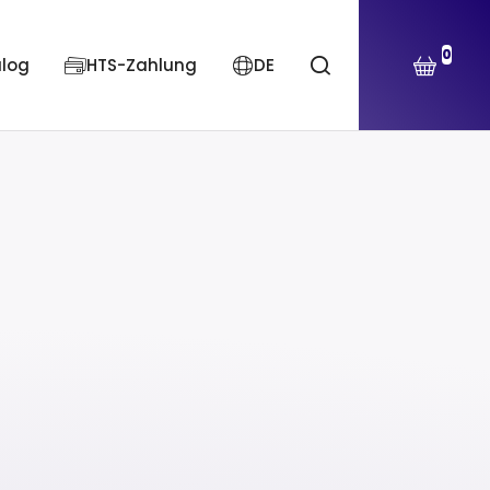
0
alog
HTS-Zahlung
DE