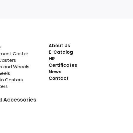
About Us
s
E-Catalog
pment Caster
HR
Casters
Certificates
rs and Wheels
News
heels
Contact
in Casters
ters
d Accessories