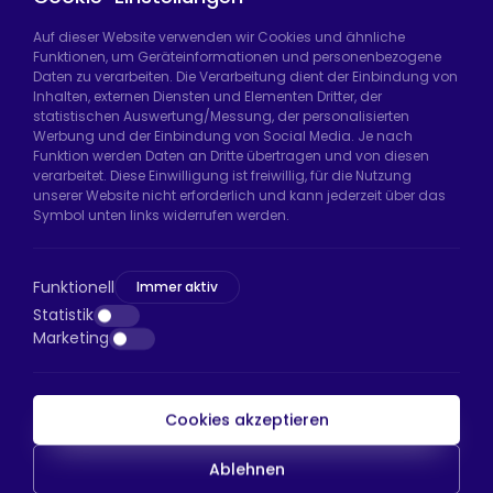
Auf dieser Website verwenden wir Cookies und ähnliche
Funktionen, um Geräteinformationen und personenbezogene
Daten zu verarbeiten. Die Verarbeitung dient der Einbindung von
Hadımköy Fabrik:
Atatürk Sanayi Bölgesi,
Inhalten, externen Diensten und Elementen Dritter, der
Uzunçayır Caddesi, No:11 Hadımköy, 34555
statistischen Auswertung/Messung, der personalisierten
Arnavutköy/İstanbul
Werbung und der Einbindung von Social Media. Je nach
Funktion werden Daten an Dritte übertragen und von diesen
Telefon:
+90 212 640 66 46
verarbeitet. Diese Einwilligung ist freiwillig, für die Nutzung
unserer Website nicht erforderlich und kann jederzeit über das
E-Mail:
export@htsteker.com
Symbol unten links widerrufen werden.
Bayrampaşa Store:
Kocatepe, 50. Yıl Cd No:63
D:a, 34045 Bayrampaşa/İstanbul
Funktionell
Immer aktiv
Telefon:
+90 530 044 64 87
Statistik
Marketing
E-Mail:
info@htsteker.com
Cookies akzeptieren
HTS-Zahlung
Ablehnen