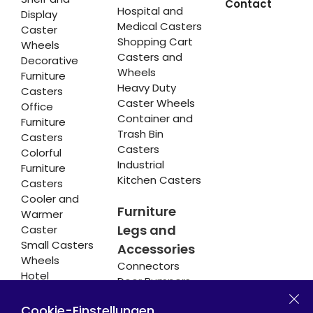
Contact
Hospital and
Display
Medical Casters
Caster
Shopping Cart
Wheels
Casters and
Decorative
Wheels
Furniture
Heavy Duty
Casters
Caster Wheels
Office
Container and
Furniture
Trash Bin
Casters
Casters
Colorful
Industrial
Furniture
Kitchen Casters
Casters
Cooler and
Furniture
Warmer
Legs and
Caster
Small Casters
Accessories
Wheels
Connectors
Hotel
Door Bumpers
Equipment
Chair Legs
Casters
Cookie-Einstellungen