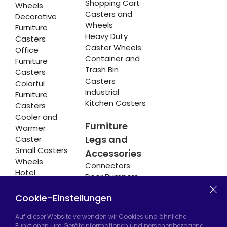
Shopping Cart
Wheels
Casters and
Decorative
Wheels
Furniture
Heavy Duty
Casters
Caster Wheels
Office
Container and
Furniture
Trash Bin
Casters
Casters
Colorful
Industrial
Furniture
Kitchen Casters
Casters
Cooler and
Furniture
Warmer
Legs and
Caster
Small Casters
Accessories
Wheels
Connectors
Hotel
Door Bumpers
Equipment
Chair Legs
Casters
Cookie-Einstellungen
Auf dieser Website verwenden wir Cookies und ähnliche
Funktionen, um Geräteinformationen und personenbezogene