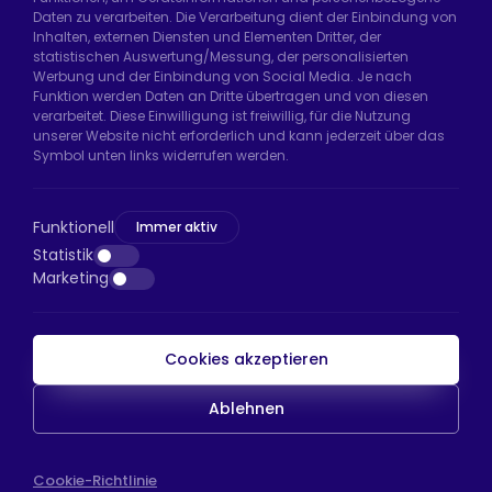
Daten zu verarbeiten. Die Verarbeitung dient der Einbindung von
Hadımköy Fabrik:
Atatürk Sanayi Bölgesi,
Inhalten, externen Diensten und Elementen Dritter, der
Uzunçayır Caddesi, No:11 Hadımköy, 34555
statistischen Auswertung/Messung, der personalisierten
Arnavutköy/İstanbul
Werbung und der Einbindung von Social Media. Je nach
Funktion werden Daten an Dritte übertragen und von diesen
Telefon:
+90 212 640 66 46
verarbeitet. Diese Einwilligung ist freiwillig, für die Nutzung
unserer Website nicht erforderlich und kann jederzeit über das
E-Mail:
export@htsteker.com
Symbol unten links widerrufen werden.
Bayrampaşa Store:
Kocatepe, 50. Yıl Cd No:63
D:a, 34045 Bayrampaşa/İstanbul
Funktionell
Immer aktiv
Telefon:
+90 530 044 64 87
Statistik
Marketing
E-Mail:
info@htsteker.com
Cookies akzeptieren
HTS-Zahlung
Ablehnen
Copyright © 2023 |
HTS - Tekerlek Sistemleri
WEB
Cookie-Richtlinie
İSTANBUL WEB TASARIM AJANSI - PENTA YAZIL
TASARIM