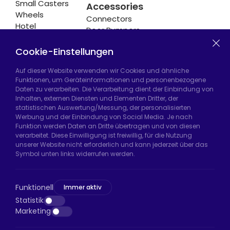
Small Casters
Accessories
Wheels
Connectors
Hotel
Door Bumpers
Equipment
Chair Legs
Casters
Cookie-Einstellungen
Auf dieser Website verwenden wir Cookies und ähnliche
Funktionen, um Geräteinformationen und personenbezogene
Daten zu verarbeiten. Die Verarbeitung dient der Einbindung von
Hadımköy Fabrik:
Atatürk Sanayi Bölgesi,
Inhalten, externen Diensten und Elementen Dritter, der
Uzunçayır Caddesi, No:11 Hadımköy, 34555
statistischen Auswertung/Messung, der personalisierten
Arnavutköy/İstanbul
Werbung und der Einbindung von Social Media. Je nach
Funktion werden Daten an Dritte übertragen und von diesen
Telefon:
+90 212 640 66 46
verarbeitet. Diese Einwilligung ist freiwillig, für die Nutzung
unserer Website nicht erforderlich und kann jederzeit über das
E-Mail:
export@htsteker.com
Symbol unten links widerrufen werden.
Bayrampaşa Store:
Kocatepe, 50. Yıl Cd No:63
D:a, 34045 Bayrampaşa/İstanbul
Funktionell
Immer aktiv
Telefon:
+90 530 044 64 87
Statistik
Marketing
E-Mail:
info@htsteker.com