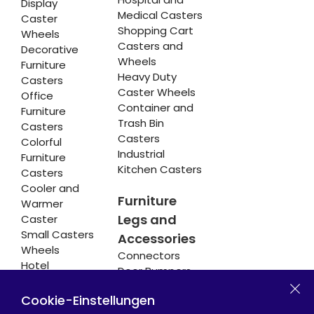
Display
Medical Casters
Caster
Shopping Cart
Wheels
Casters and
Decorative
Wheels
Furniture
Heavy Duty
Casters
Caster Wheels
Office
Container and
Furniture
Trash Bin
Casters
Casters
Colorful
Industrial
Furniture
Kitchen Casters
Casters
Cooler and
Furniture
Warmer
Legs and
Caster
Small Casters
Accessories
Wheels
Connectors
Hotel
Door Bumpers
Equipment
Chair Legs
Casters
Cookie-Einstellungen