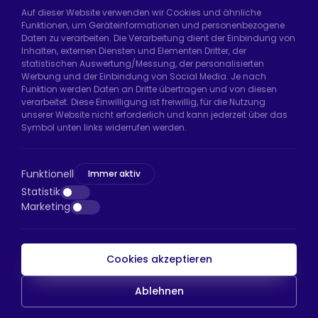
Auf dieser Website verwenden wir Cookies und ähnliche
Funktionen, um Geräteinformationen und personenbezogene
Daten zu verarbeiten. Die Verarbeitung dient der Einbindung von
Hadımköy Fabrik:
Atatürk Sanayi Bölgesi,
Inhalten, externen Diensten und Elementen Dritter, der
Uzunçayır Caddesi, No:11 Hadımköy, 34555
statistischen Auswertung/Messung, der personalisierten
Arnavutköy/İstanbul
Werbung und der Einbindung von Social Media. Je nach
Funktion werden Daten an Dritte übertragen und von diesen
Telefon:
+90 212 640 66 46
verarbeitet. Diese Einwilligung ist freiwillig, für die Nutzung
unserer Website nicht erforderlich und kann jederzeit über das
E-Mail:
export@htsteker.com
Symbol unten links widerrufen werden.
Bayrampaşa Store:
Kocatepe, 50. Yıl Cd No:63
D:a, 34045 Bayrampaşa/İstanbul
Funktionell
Immer aktiv
Telefon:
+90 530 044 64 87
Statistik
Marketing
E-Mail:
info@htsteker.com
Cookies akzeptieren
HTS-Zahlung
Ablehnen