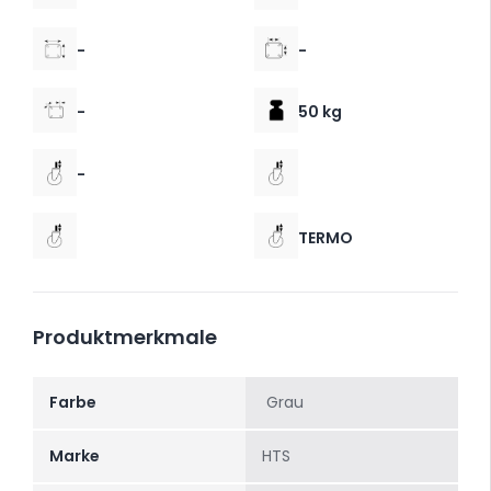
-
-
-
50 kg
-
TERMO
Produktmerkmale
Farbe
Grau
Marke
HTS