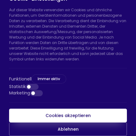
Auf dieser Website verwenden wir Cookies und ähnliche
Funktionen, um Geräteinformationen und personenbezogene
Daten zu verarbeiten. Die Verarbeitung dient der Einbindung von
Hadımköy Fabrik:
Atatürk Sanayi Bölgesi,
Inhalten, externen Diensten und Elementen Dritter, der
Uzunçayır Caddesi, No:11 Hadımköy, 34555
statistischen Auswertung/Messung, der personalisierten
Arnavutköy/İstanbul
Werbung und der Einbindung von Social Media. Je nach
Funktion werden Daten an Dritte übertragen und von diesen
Telefon:
+90 212 640 66 46
verarbeitet. Diese Einwilligung ist freiwillig, für die Nutzung
unserer Website nicht erforderlich und kann jederzeit über das
E-Mail:
export@htsteker.com
Symbol unten links widerrufen werden.
Bayrampaşa Store:
Kocatepe, 50. Yıl Cd No:63
D:a, 34045 Bayrampaşa/İstanbul
Funktionell
Immer aktiv
Telefon:
+90 530 044 64 87
Statistik
Marketing
E-Mail:
info@htsteker.com
Cookies akzeptieren
HTS-Zahlung
Ablehnen