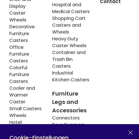
Contact
Hospital and
Display
Medical Casters
Caster
Shopping Cart
Wheels
Casters and
Decorative
Wheels
Furniture
Heavy Duty
Casters
Caster Wheels
Office
Container and
Furniture
Trash Bin
Casters
Casters
Colorful
Industrial
Furniture
Kitchen Casters
Casters
Cooler and
Furniture
Warmer
Legs and
Caster
Small Casters
Accessories
Wheels
Connectors
Hotel
Door Bumpers
Equipment
Chair Legs
Casters
Cookie-Einstellungen