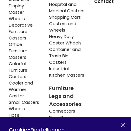
Contact
Hospital and
Display
Medical Casters
Caster
Shopping Cart
Wheels
Casters and
Decorative
Wheels
Furniture
Heavy Duty
Casters
Caster Wheels
Office
Container and
Furniture
Trash Bin
Casters
Casters
Colorful
Industrial
Furniture
Kitchen Casters
Casters
Cooler and
Furniture
Warmer
Legs and
Caster
Small Casters
Accessories
Wheels
Connectors
Hotel
Door Bumpers
Equipment
Chair Legs
Casters
Cookie-Einstellungen