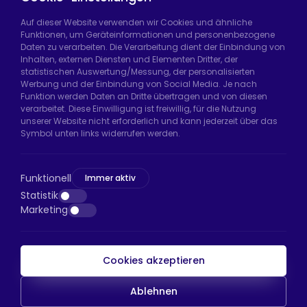
Auf dieser Website verwenden wir Cookies und ähnliche
Funktionen, um Geräteinformationen und personenbezogene
Daten zu verarbeiten. Die Verarbeitung dient der Einbindung von
Hadımköy Fabrik:
Atatürk Sanayi Bölgesi,
Inhalten, externen Diensten und Elementen Dritter, der
Uzunçayır Caddesi, No:11 Hadımköy, 34555
statistischen Auswertung/Messung, der personalisierten
Arnavutköy/İstanbul
Werbung und der Einbindung von Social Media. Je nach
Funktion werden Daten an Dritte übertragen und von diesen
Telefon:
+90 212 640 66 46
verarbeitet. Diese Einwilligung ist freiwillig, für die Nutzung
unserer Website nicht erforderlich und kann jederzeit über das
E-Mail:
export@htsteker.com
Symbol unten links widerrufen werden.
Bayrampaşa Store:
Kocatepe, 50. Yıl Cd No:63
D:a, 34045 Bayrampaşa/İstanbul
Funktionell
Immer aktiv
Telefon:
+90 530 044 64 87
Statistik
Marketing
E-Mail:
info@htsteker.com
Cookies akzeptieren
HTS-Zahlung
Ablehnen