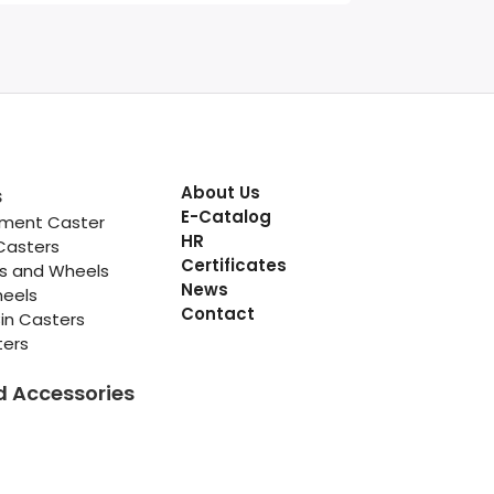
About Us
s
E-Catalog
pment Caster
HR
Casters
Certificates
rs and Wheels
News
heels
Contact
in Casters
ters
d Accessories