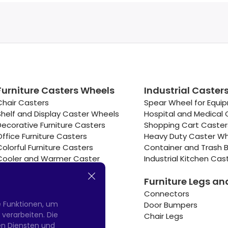
Furniture Casters Wheels
Industrial Caster
Chair Casters
Spear Wheel for Equi
Shelf and Display Caster Wheels
Hospital and Medical 
Decorative Furniture Casters
Shopping Cart Caste
Office Furniture Casters
Heavy Duty Caster W
Colorful Furniture Casters
Container and Trash B
Cooler and Warmer Caster
Industrial Kitchen Cas
Small Casters Wheels
Furniture Legs an
Hotel Equipment Casters
Connectors
e Funktionen, um
Door Bumpers
erarbeiten. Die
Chair Legs
nen Diensten und