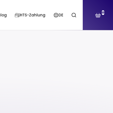
0
alog
HTS-Zahlung
DE