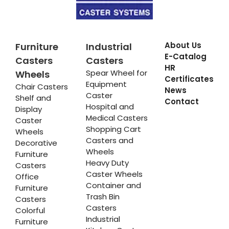
About Us
Furniture
Industrial
E-Catalog
Casters
Casters
HR
Spear Wheel for
Wheels
Certificates
Equipment
Chair Casters
News
Caster
Shelf and
Contact
Hospital and
Display
Medical Casters
Caster
Shopping Cart
Wheels
Casters and
Decorative
Wheels
Furniture
Heavy Duty
Casters
Caster Wheels
Office
Container and
Furniture
Trash Bin
Casters
Casters
Colorful
Industrial
Furniture