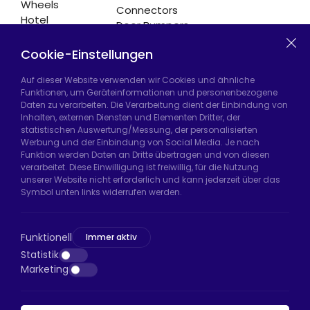
Wheels
Connectors
Hotel
Door Bumpers
Equipment
Chair Legs
Casters
Cookie-Einstellungen
Auf dieser Website verwenden wir Cookies und ähnliche
Funktionen, um Geräteinformationen und personenbezogene
Daten zu verarbeiten. Die Verarbeitung dient der Einbindung von
Hadımköy Fabrik:
Atatürk Sanayi Bölgesi,
Inhalten, externen Diensten und Elementen Dritter, der
Uzunçayır Caddesi, No:11 Hadımköy, 34555
statistischen Auswertung/Messung, der personalisierten
Arnavutköy/İstanbul
Werbung und der Einbindung von Social Media. Je nach
Funktion werden Daten an Dritte übertragen und von diesen
Telefon:
+90 212 640 66 46
verarbeitet. Diese Einwilligung ist freiwillig, für die Nutzung
unserer Website nicht erforderlich und kann jederzeit über das
E-Mail:
export@htsteker.com
Symbol unten links widerrufen werden.
Bayrampaşa Store:
Kocatepe, 50. Yıl Cd No:63
D:a, 34045 Bayrampaşa/İstanbul
Funktionell
Immer aktiv
Telefon:
+90 530 044 64 87
Statistik
Marketing
E-Mail:
info@htsteker.com