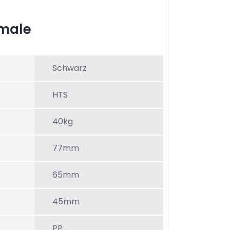
male
Schwarz
HTS
40kg
77mm
65mm
45mm
PP