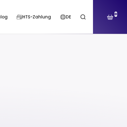
0
alog
HTS-Zahlung
DE