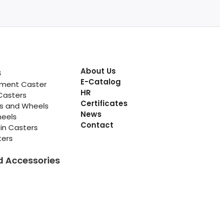
About Us
s
E-Catalog
pment Caster
HR
Casters
Certificates
rs and Wheels
News
heels
Contact
in Casters
ters
d Accessories