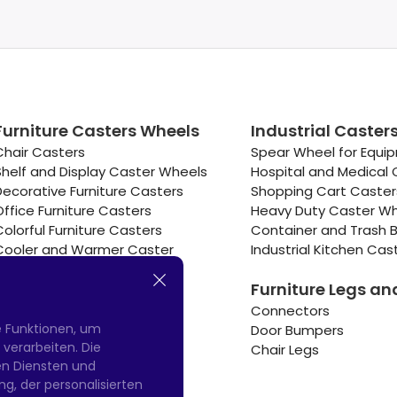
Furniture Casters Wheels
Industrial Caster
Chair Casters
Spear Wheel for Equi
Shelf and Display Caster Wheels
Hospital and Medical 
Decorative Furniture Casters
Shopping Cart Caste
Office Furniture Casters
Heavy Duty Caster W
Colorful Furniture Casters
Container and Trash B
Cooler and Warmer Caster
Industrial Kitchen Cas
Small Casters Wheels
Furniture Legs an
Hotel Equipment Casters
Connectors
e Funktionen, um
Door Bumpers
erarbeiten. Die
Chair Legs
nen Diensten und
g, der personalisierten