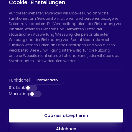
Casters
Cookie-Einstellungen
Auf dieser Website verwenden wir Cookies und ähnliche
Funktionen, um Geräteinformationen und personenbezogene
Daten zu verarbeiten. Die Verarbeitung dient der Einbindung von
Hadımköy Fabrik:
Atatürk Sanayi Bölgesi,
Inhalten, externen Diensten und Elementen Dritter, der
Uzunçayır Caddesi, No:11 Hadımköy, 34555
statistischen Auswertung/Messung, der personalisierten
Arnavutköy/İstanbul
Werbung und der Einbindung von Social Media. Je nach
Funktion werden Daten an Dritte übertragen und von diesen
Telefon:
+90 212 640 66 46
verarbeitet. Diese Einwilligung ist freiwillig, für die Nutzung
unserer Website nicht erforderlich und kann jederzeit über das
E-Mail:
export@htsteker.com
Symbol unten links widerrufen werden.
Bayrampaşa Store:
Kocatepe, 50. Yıl Cd No:63
D:a, 34045 Bayrampaşa/İstanbul
Funktionell
Immer aktiv
Telefon:
+90 530 044 64 87
Statistik
Marketing
E-Mail:
info@htsteker.com
Cookies akzeptieren
HTS-Zahlung
Ablehnen