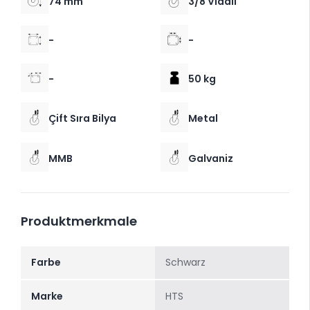
74 mm
3/8 Vidalı
-
-
-
50 kg
Çift Sıra Bilya
Metal
MMB
Galvaniz
Produktmerkmale
Farbe
Schwarz
Marke
HTS