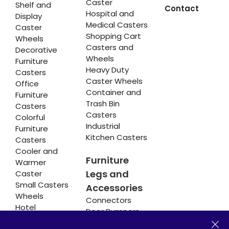
Caster
Shelf and
Contact
Hospital and
Display
Medical Casters
Caster
Shopping Cart
Wheels
Casters and
Decorative
Wheels
Furniture
Heavy Duty
Casters
Caster Wheels
Office
Container and
Furniture
Trash Bin
Casters
Casters
Colorful
Industrial
Furniture
Kitchen Casters
Casters
Cooler and
Furniture
Warmer
Legs and
Caster
Small Casters
Accessories
Wheels
Connectors
Hotel
Door Bumpers
Equipment
Chair Legs