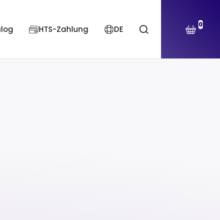
0
alog
HTS-Zahlung
DE