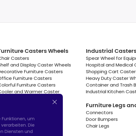
Furniture Casters Wheels
Industrial Caster
Chair Casters
Spear Wheel for Equi
Shelf and Display Caster Wheels
Hospital and Medical 
Decorative Furniture Casters
Shopping Cart Caste
Office Furniture Casters
Heavy Duty Caster W
Colorful Furniture Casters
Container and Trash B
Cooler and Warmer Caster
Industrial Kitchen Cas
Small Casters Wheels
Furniture Legs an
Hotel Equipment Casters
Connectors
e Funktionen, um
Door Bumpers
erarbeiten. Die
Chair Legs
nen Diensten und