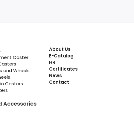
About Us
s
E-Catalog
pment Caster
HR
Casters
Certificates
rs and Wheels
News
heels
Contact
in Casters
ters
d Accessories