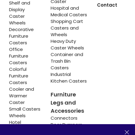
Caster
Shelf and
Contact
Hospital and
Display
Medical Casters
Caster
Shopping Cart
Wheels
Casters and
Decorative
Wheels
Furniture
Heavy Duty
Casters
Caster Wheels
Office
Container and
Furniture
Trash Bin
Casters
Casters
Colorful
Industrial
Furniture
Kitchen Casters
Casters
Cooler and
Furniture
Warmer
Legs and
Caster
Small Casters
Accessories
Wheels
Connectors
Hotel
Door Bumpers
Equipment
Chair Legs