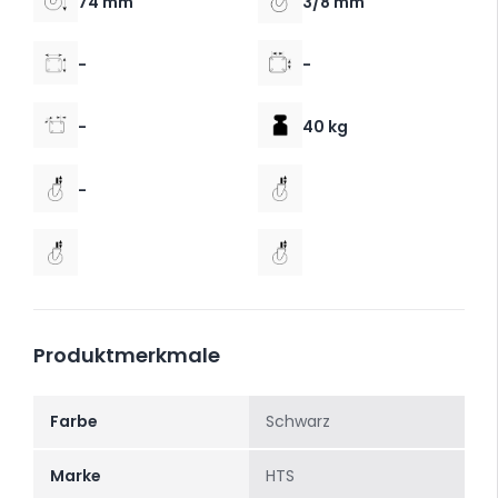
74 mm
3/8 mm
-
-
-
40 kg
-
Produktmerkmale
Farbe
Schwarz
Marke
HTS