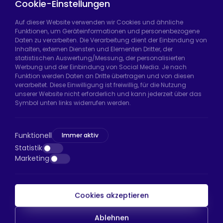
Casters
Cookie-Einstellungen
Auf dieser Website verwenden wir Cookies und ähnliche
Funktionen, um Geräteinformationen und personenbezogene
Daten zu verarbeiten. Die Verarbeitung dient der Einbindung von
Hadımköy Fabrik:
Atatürk Sanayi Bölgesi,
Inhalten, externen Diensten und Elementen Dritter, der
Uzunçayır Caddesi, No:11 Hadımköy, 34555
statistischen Auswertung/Messung, der personalisierten
Arnavutköy/İstanbul
Werbung und der Einbindung von Social Media. Je nach
Funktion werden Daten an Dritte übertragen und von diesen
Telefon:
+90 212 640 66 46
verarbeitet. Diese Einwilligung ist freiwillig, für die Nutzung
unserer Website nicht erforderlich und kann jederzeit über das
E-Mail:
export@htsteker.com
Symbol unten links widerrufen werden.
Bayrampaşa Store:
Kocatepe, 50. Yıl Cd No:63
D:a, 34045 Bayrampaşa/İstanbul
Funktionell
Immer aktiv
Telefon:
+90 530 044 64 87
Statistik
Marketing
E-Mail:
info@htsteker.com
Cookies akzeptieren
HTS-Zahlung
Ablehnen