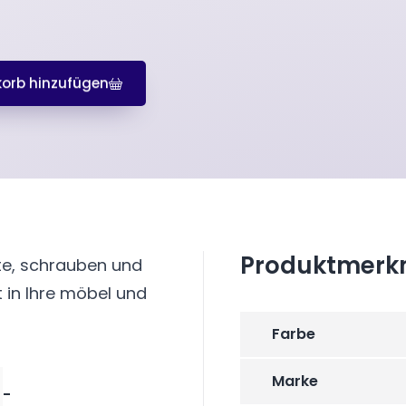
orb hinzufügen
Produktmerk
te, schrauben und
t in Ihre möbel und
Farbe
Marke
-