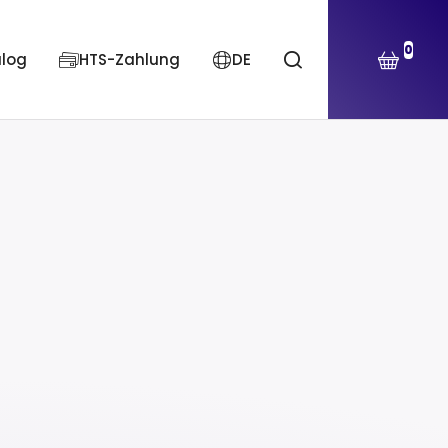
0
alog
HTS-Zahlung
DE