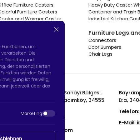
Office Furniture Casters
Heavy Duty Caster W
Colorful Furniture Casters
Container and Trash B
Cooler and Warmer Caster
Industrial Kitchen Cas
Small Casters Wheels
Furniture Legs an
Hotel Equipment Casters
Connectors
e Funktionen, um
Door Bumpers
erarbeiten. Die
Chair Legs
nen Diensten und
g, der personalisierten
 Funktion werden Daten
willigung ist freiwillig,
kann jederzeit über das
Hadımköy Fabrik:
Atatürk Sanayi Bölgesi,
Bayramp
Uzunçayır Caddesi, No:11 Hadımköy, 34555
D:a, 34
Arnavutköy/İstanbul
Telefon:
Marketing
Telefon:
+90 212 640 66 46
E-Mail:
i
E-Mail:
export@htsteker.com
Ablehnen