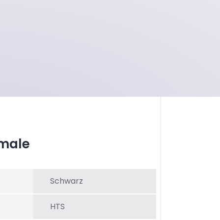
male
Schwarz
HTS