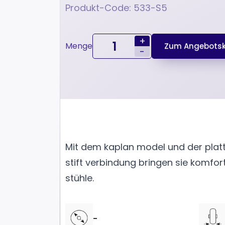
Produkt-Code: 533-S5
+
Menge
Zum Angebotsk
-
Mit dem kaplan model und der plat
stift verbindung bringen sie komfor
stühle.
-