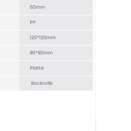
60mm
PP
120*120mm
90*90mm
Platte
Bockrolle