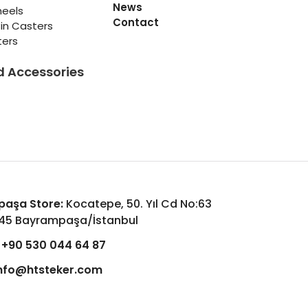
News
heels
Contact
in Casters
ters
d Accessories
aşa Store:
Kocatepe, 50. Yıl Cd No:63
045 Bayrampaşa/İstanbul
+90 530 044 64 87
nfo@htsteker.com