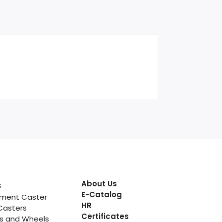
About Us
s
E-Catalog
pment Caster
HR
Casters
Certificates
rs and Wheels