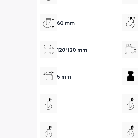
60 mm
120*120 mm
5 mm
-