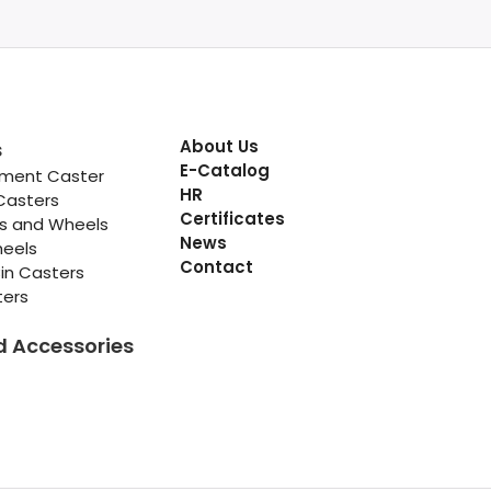
About Us
s
E-Catalog
pment Caster
HR
Casters
Certificates
rs and Wheels
News
heels
Contact
in Casters
ters
d Accessories