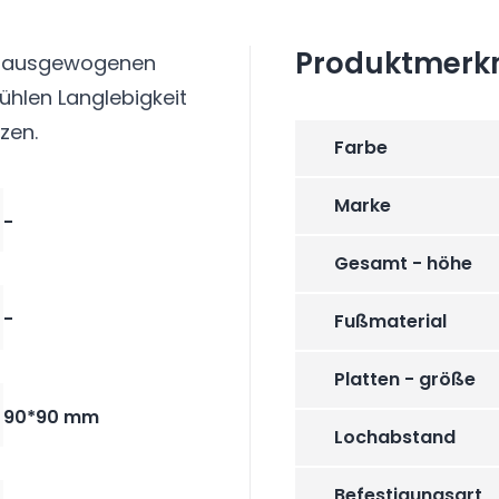
Produktmerk
em ausgewogenen
tühlen Langlebigkeit
zen.
Farbe
Marke
-
Gesamt - höhe
-
Fußmaterial
Platten - größe
90*90 mm
Lochabstand
Befestigungsart