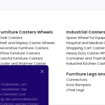
Furniture Casters Wheels
Industrial Caster
Chair Casters
Spear Wheel for Equi
Shelf and Display Caster Wheels
Hospital and Medical 
Decorative Furniture Casters
Shopping Cart Caste
Office Furniture Casters
Heavy Duty Caster W
Colorful Furniture Casters
Container and Trash B
Cooler and Warmer Caster
Industrial Kitchen Cas
Small Casters Wheels
Furniture Legs an
Hotel Equipment Casters
Connectors
e Funktionen, um
Door Bumpers
erarbeiten. Die
Chair Legs
nen Diensten und
g, der personalisierten
 Funktion werden Daten