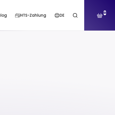
0
alog
HTS-Zahlung
DE