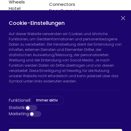
Wheels
Connectors
Hotel
Door Bumpers
Equipment
Chair Legs
Casters
Cookie-Einstellungen
Auf dieser Website verwenden wir Cookies und ähnliche
Funktionen, um Geräteinformationen und personenbezogene
Daten zu verarbeiten. Die Verarbeitung dient der Einbindung von
Hadımköy Fabrik:
Atatürk Sanayi Bölgesi,
Inhalten, externen Diensten und Elementen Dritter, der
Uzunçayır Caddesi, No:11 Hadımköy, 34555
statistischen Auswertung/Messung, der personalisierten
Arnavutköy/İstanbul
Werbung und der Einbindung von Social Media. Je nach
Funktion werden Daten an Dritte übertragen und von diesen
Telefon:
+90 212 640 66 46
verarbeitet. Diese Einwilligung ist freiwillig, für die Nutzung
unserer Website nicht erforderlich und kann jederzeit über das
E-Mail:
export@htsteker.com
Symbol unten links widerrufen werden.
Bayrampaşa Store:
Kocatepe, 50. Yıl Cd No:63
D:a, 34045 Bayrampaşa/İstanbul
Funktionell
Immer aktiv
Telefon:
+90 530 044 64 87
Statistik
Marketing
E-Mail:
info@htsteker.com