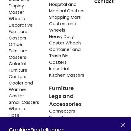
Contact
Hospital and
Display
Medical Casters
Caster
Shopping Cart
Wheels
Casters and
Decorative
Wheels
Furniture
Heavy Duty
Casters
Caster Wheels
Office
Container and
Furniture
Trash Bin
Casters
Casters
Colorful
Industrial
Furniture
Kitchen Casters
Casters
Cooler and
Furniture
Warmer
Legs and
Caster
Small Casters
Accessories
Wheels
Connectors
Hotel
Door Bumpers
Equipment
Chair Legs
Casters
Cookie-Einstellungen