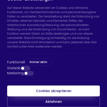
Auf dieser Website verwenden wir Cookies und ähnliche
Funktionen, um Geräteinformationen und personenbezogene
Daten zu verarbeiten. Die Verarbeitung dient der Einbindung von
Hadımköy Fabrik:
Atatürk Sanayi Bölgesi,
Inhalten, externen Diensten und Elementen Dritter, der
Uzunçayır Caddesi, No:11 Hadımköy, 34555
statistischen Auswertung/Messung, der personalisierten
Arnavutköy/İstanbul
Werbung und der Einbindung von Social Media. Je nach
Funktion werden Daten an Dritte übertragen und von diesen
Telefon:
+90 212 640 66 46
verarbeitet. Diese Einwilligung ist freiwillig, für die Nutzung
unserer Website nicht erforderlich und kann jederzeit über das
E-Mail:
export@htsteker.com
Symbol unten links widerrufen werden.
Bayrampaşa Store:
Kocatepe, 50. Yıl Cd No:63
D:a, 34045 Bayrampaşa/İstanbul
Funktionell
Immer aktiv
Telefon:
+90 530 044 64 87
Statistik
Marketing
E-Mail:
info@htsteker.com
Cookies akzeptieren
HTS-Zahlung
Ablehnen