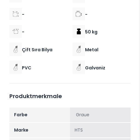
-
-
-
50 kg
Çift Sıra Bilya
Metal
PVC
Galvaniz
Produktmerkmale
Farbe
Graue
Marke
HTS