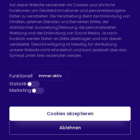
Auf dieser Website verwenden wir Cookies und ähnliche
Funktionen, um Geräteinformationen und personenbezogene
Daten zu verarbeiten. Die Verarbeitung dient der Einbindung von
Hadımköy Fabrik:
Atatürk Sanayi Bölgesi,
Inhalten, externen Diensten und Elementen Dritter, der
Uzunçayır Caddesi, No:11 Hadımköy, 34555
statistischen Auswertung/Messung, der personalisierten
Arnavutköy/İstanbul
Werbung und der Einbindung von Social Media. Je nach
Funktion werden Daten an Dritte übertragen und von diesen
Telefon:
+90 212 640 66 46
verarbeitet. Diese Einwilligung ist freiwillig, für die Nutzung
unserer Website nicht erforderlich und kann jederzeit über das
E-Mail:
export@htsteker.com
Symbol unten links widerrufen werden.
Bayrampaşa Store:
Kocatepe, 50. Yıl Cd No:63
D:a, 34045 Bayrampaşa/İstanbul
Funktionell
Immer aktiv
Telefon:
+90 530 044 64 87
Statistik
Marketing
E-Mail:
info@htsteker.com
Cookies akzeptieren
HTS-Zahlung
Ablehnen