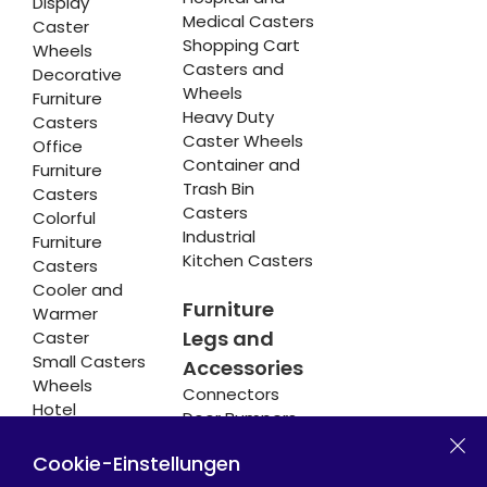
Display
Medical Casters
Caster
Shopping Cart
Wheels
Casters and
Decorative
Wheels
Furniture
Heavy Duty
Casters
Caster Wheels
Office
Container and
Furniture
Trash Bin
Casters
Casters
Colorful
Industrial
Furniture
Kitchen Casters
Casters
Cooler and
Furniture
Warmer
Legs and
Caster
Small Casters
Accessories
Wheels
Connectors
Hotel
Door Bumpers
Equipment
Chair Legs
Casters
Cookie-Einstellungen