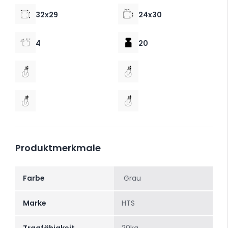
32x29
24x30
4
20
Produktmerkmale
Farbe
Grau
Marke
HTS