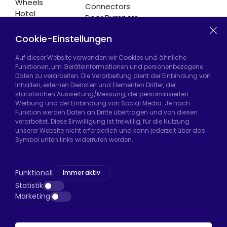
Wheels
Connectors
Hotel
Door Bumpers
Equipment
Chair Legs
Casters
Cookie-Einstellungen
Auf dieser Website verwenden wir Cookies und ähnliche
Funktionen, um Geräteinformationen und personenbezogene
Daten zu verarbeiten. Die Verarbeitung dient der Einbindung von
Hadımköy Fabrik:
Atatürk Sanayi Bölgesi,
Inhalten, externen Diensten und Elementen Dritter, der
Uzunçayır Caddesi, No:11 Hadımköy, 34555
statistischen Auswertung/Messung, der personalisierten
Arnavutköy/İstanbul
Werbung und der Einbindung von Social Media. Je nach
Funktion werden Daten an Dritte übertragen und von diesen
Telefon:
+90 212 640 66 46
verarbeitet. Diese Einwilligung ist freiwillig, für die Nutzung
unserer Website nicht erforderlich und kann jederzeit über das
E-Mail:
export@htsteker.com
Symbol unten links widerrufen werden.
Bayrampaşa Store:
Kocatepe, 50. Yıl Cd No:63
D:a, 34045 Bayrampaşa/İstanbul
Funktionell
Immer aktiv
Telefon:
+90 530 044 64 87
Statistik
Marketing
E-Mail:
info@htsteker.com