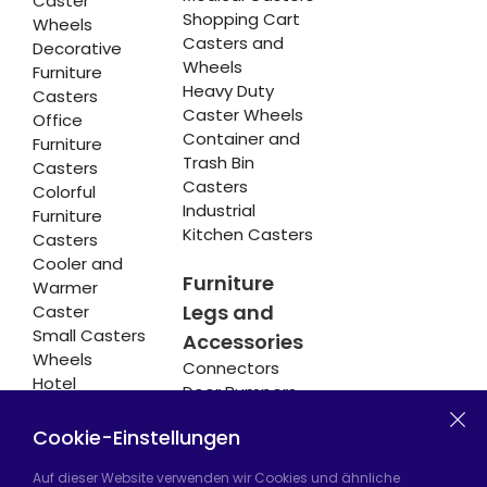
Caster
Shopping Cart
Wheels
Casters and
Decorative
Wheels
Furniture
Heavy Duty
Casters
Caster Wheels
Office
Container and
Furniture
Trash Bin
Casters
Casters
Colorful
Industrial
Furniture
Kitchen Casters
Casters
Cooler and
Furniture
Warmer
Legs and
Caster
Small Casters
Accessories
Wheels
Connectors
Hotel
Door Bumpers
Equipment
Chair Legs
Casters
Cookie-Einstellungen
Auf dieser Website verwenden wir Cookies und ähnliche