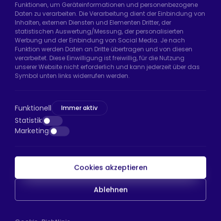
Funktionen, um Geräteinformationen und personenbezogene
Daten zu verarbeiten. Die Verarbeitung dient der Einbindung von
Hadımköy Fabrik:
Atatürk Sanayi Bölgesi,
Inhalten, externen Diensten und Elementen Dritter, der
Uzunçayır Caddesi, No:11 Hadımköy, 34555
statistischen Auswertung/Messung, der personalisierten
Arnavutköy/İstanbul
Werbung und der Einbindung von Social Media. Je nach
Funktion werden Daten an Dritte übertragen und von diesen
Telefon:
+90 212 640 66 46
verarbeitet. Diese Einwilligung ist freiwillig, für die Nutzung
unserer Website nicht erforderlich und kann jederzeit über das
E-Mail:
export@htsteker.com
Symbol unten links widerrufen werden.
Bayrampaşa Store:
Kocatepe, 50. Yıl Cd No:63
D:a, 34045 Bayrampaşa/İstanbul
Funktionell
Immer aktiv
Telefon:
+90 530 044 64 87
Statistik
Marketing
E-Mail:
info@htsteker.com
Cookies akzeptieren
HTS-Zahlung
Ablehnen
Copyright © 2023 |
HTS - Tekerlek Sistemleri
WEB