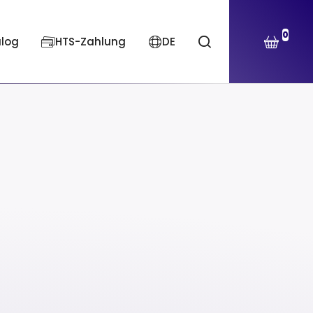
0
alog
HTS-Zahlung
DE