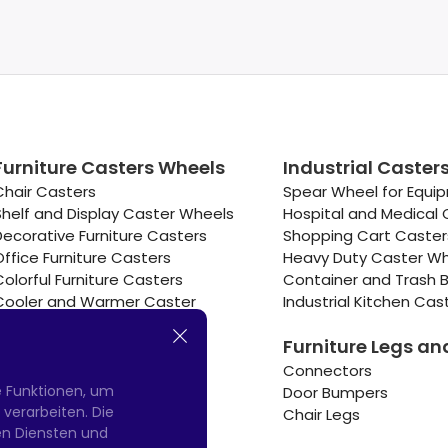
Furniture Casters Wheels
Industrial Caster
Chair Casters
Spear Wheel for Equi
Shelf and Display Caster Wheels
Hospital and Medical 
Decorative Furniture Casters
Shopping Cart Caste
Office Furniture Casters
Heavy Duty Caster W
Colorful Furniture Casters
Container and Trash B
Cooler and Warmer Caster
Industrial Kitchen Cas
Small Casters Wheels
Furniture Legs an
Hotel Equipment Casters
Connectors
e Funktionen, um
Door Bumpers
erarbeiten. Die
Chair Legs
nen Diensten und