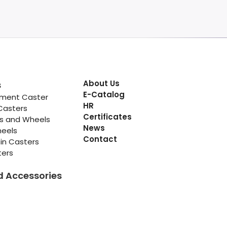
About Us
s
E-Catalog
pment Caster
HR
Casters
Certificates
rs and Wheels
News
heels
Contact
in Casters
ters
d Accessories