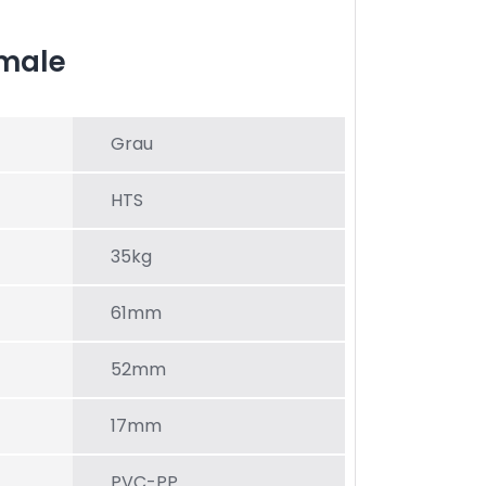
male
Grau
HTS
35kg
61mm
52mm
17mm
PVC-PP