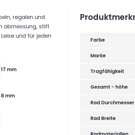
Produktmerk
beln, regalen und
m abmessung, stift
 Leise und für jeden
Farbe
Marke
17 mm
Tragfähigkeit
Gesamt - höhe
8 mm
Rad Durchmesser
Rad Breite
Radmaterialien