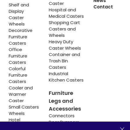
News
Caster
Shelf and
Contact
Hospital and
Display
Medical Casters
Caster
Shopping Cart
Wheels
Casters and
Decorative
Wheels
Furniture
Heavy Duty
Casters
Caster Wheels
Office
Container and
Furniture
Trash Bin
Casters
Casters
Colorful
Industrial
Furniture
Kitchen Casters
Casters
Cooler and
Furniture
Warmer
Legs and
Caster
Small Casters
Accessories
Wheels
Connectors
Hotel
Door Bumpers
Equipment
Chair Legs