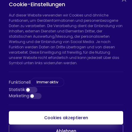
Casters
Cookie-Einstellungen
Auf dieser Website verwenden wir Cookies und ähnliche
Funktionen, um Geräteinformationen und personenbezogene
Daten zu verarbeiten. Die Verarbeitung dient der Einbindung von
Hadımköy Fabrik:
Atatürk Sanayi Bölgesi,
Inhalten, externen Diensten und Elementen Dritter, der
Uzunçayır Caddesi, No:11 Hadımköy, 34555
statistischen Auswertung/Messung, der personalisierten
Arnavutköy/İstanbul
Werbung und der Einbindung von Social Media. Je nach
Funktion werden Daten an Dritte übertragen und von diesen
Telefon:
+90 212 640 66 46
verarbeitet. Diese Einwilligung ist freiwillig, für die Nutzung
unserer Website nicht erforderlich und kann jederzeit über das
E-Mail:
export@htsteker.com
Symbol unten links widerrufen werden.
Bayrampaşa Store:
Kocatepe, 50. Yıl Cd No:63
D:a, 34045 Bayrampaşa/İstanbul
Funktionell
Immer aktiv
Telefon:
+90 530 044 64 87
Statistik
Marketing
E-Mail:
info@htsteker.com
Cookies akzeptieren
HTS-Zahlung
Ablehnen