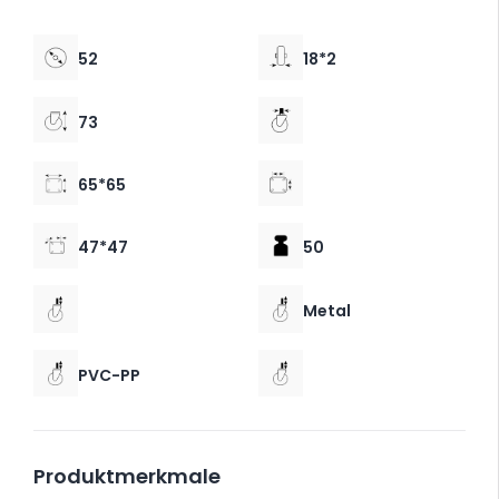
52
18*2
73
65*65
47*47
50
Metal
PVC-PP
Produktmerkmale