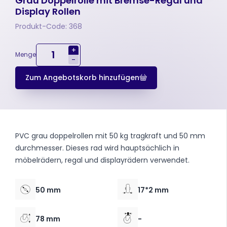
Grau Doppelrolle mit Bremse-Regal und
Display Rollen
Produkt-Code: 368
+
Menge
-
Zum Angebotskorb hinzufügen
PVC grau doppelrollen mit 50 kg tragkraft und 50 mm
durchmesser. Dieses rad wird hauptsächlich in
möbelrädern, regal und displayrädern verwendet.
50 mm
17*2 mm
78 mm
-