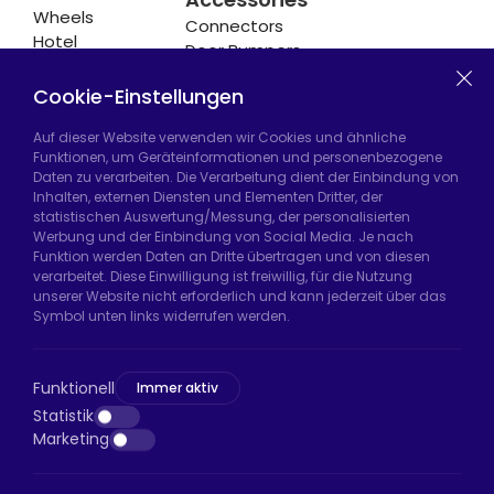
Wheels
Connectors
Hotel
Door Bumpers
Equipment
Chair Legs
Casters
Cookie-Einstellungen
Auf dieser Website verwenden wir Cookies und ähnliche
Funktionen, um Geräteinformationen und personenbezogene
Daten zu verarbeiten. Die Verarbeitung dient der Einbindung von
Hadımköy Fabrik:
Atatürk Sanayi Bölgesi,
Inhalten, externen Diensten und Elementen Dritter, der
Uzunçayır Caddesi, No:11 Hadımköy, 34555
statistischen Auswertung/Messung, der personalisierten
Arnavutköy/İstanbul
Werbung und der Einbindung von Social Media. Je nach
Funktion werden Daten an Dritte übertragen und von diesen
Telefon:
+90 212 640 66 46
verarbeitet. Diese Einwilligung ist freiwillig, für die Nutzung
unserer Website nicht erforderlich und kann jederzeit über das
E-Mail:
export@htsteker.com
Symbol unten links widerrufen werden.
Bayrampaşa Store:
Kocatepe, 50. Yıl Cd No:63
D:a, 34045 Bayrampaşa/İstanbul
Funktionell
Immer aktiv
Telefon:
+90 530 044 64 87
Statistik
Marketing
E-Mail:
info@htsteker.com