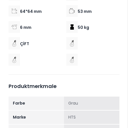
64*64 mm
53 mm
6 mm
50 kg
ÇİFT
Produktmerkmale
Farbe
Grau
Marke
HTS