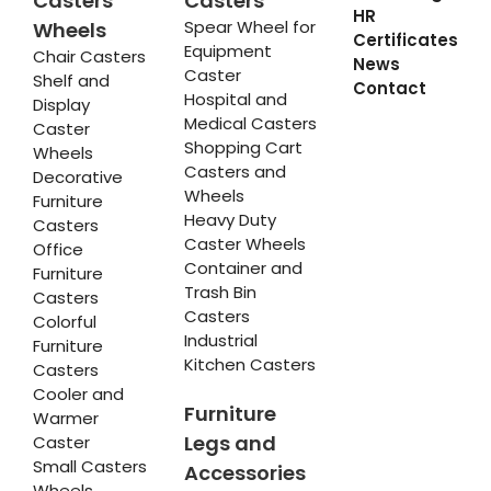
Casters
Casters
HR
Spear Wheel for
Wheels
Certificates
Equipment
Chair Casters
News
Caster
Shelf and
Contact
Hospital and
Display
Medical Casters
Caster
Shopping Cart
Wheels
Casters and
Decorative
Wheels
Furniture
Heavy Duty
Casters
Caster Wheels
Office
Container and
Furniture
Trash Bin
Casters
Casters
Colorful
Industrial
Furniture
Kitchen Casters
Casters
Cooler and
Furniture
Warmer
Legs and
Caster
Small Casters
Accessories
Wheels