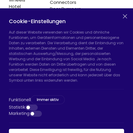
Connectors
Hotel
Door Bumpers
Equipment
Chair Legs
Casters
Cookie-Einstellungen
Auf dieser Website verwenden wir Cookies und ähnliche
Funktionen, um Geräteinformationen und personenbezogene
Daten zu verarbeiten. Die Verarbeitung dient der Einbindung von
Hadımköy Fabrik:
Atatürk Sanayi Bölgesi,
Inhalten, externen Diensten und Elementen Dritter, der
Uzunçayır Caddesi, No:11 Hadımköy, 34555
statistischen Auswertung/Messung, der personalisierten
Arnavutköy/İstanbul
Werbung und der Einbindung von Social Media. Je nach
Funktion werden Daten an Dritte übertragen und von diesen
Telefon:
+90 212 640 66 46
verarbeitet. Diese Einwilligung ist freiwillig, für die Nutzung
unserer Website nicht erforderlich und kann jederzeit über das
E-Mail:
export@htsteker.com
Symbol unten links widerrufen werden.
Bayrampaşa Store:
Kocatepe, 50. Yıl Cd No:63
D:a, 34045 Bayrampaşa/İstanbul
Funktionell
Immer aktiv
Telefon:
+90 530 044 64 87
Statistik
Marketing
E-Mail:
info@htsteker.com