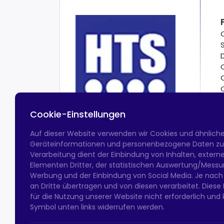
Cookie-Einstellungen
Auf dieser Website verwenden wir Cookies und ähnlich
Geräteinformationen und personenbezogene Daten zu v
Verarbeitung dient der Einbindung von Inhalten, exter
Elementen Dritter, der statistischen Auswertung/Messun
Werbung und der Einbindung von Social Media. Je nach
an Dritte übertragen und von diesen verarbeitet. Diese Ein
für die Nutzung unserer Website nicht erforderlich und 
Symbol unten links widerrufen werden.