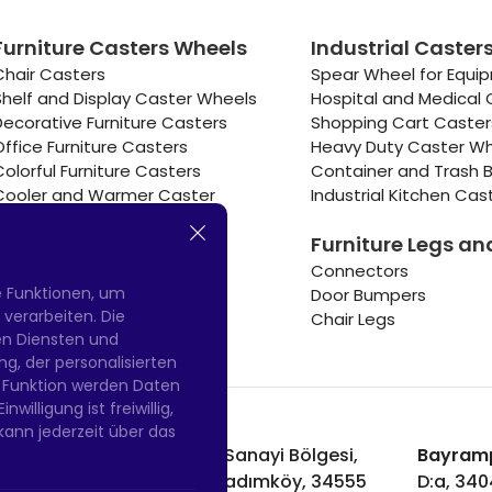
Furniture Casters Wheels
Industrial Caster
Chair Casters
Spear Wheel for Equi
Shelf and Display Caster Wheels
Hospital and Medical 
Decorative Furniture Casters
Shopping Cart Caste
Office Furniture Casters
Heavy Duty Caster W
Colorful Furniture Casters
Container and Trash B
Cooler and Warmer Caster
Industrial Kitchen Cas
Small Casters Wheels
Furniture Legs an
Hotel Equipment Casters
Connectors
e Funktionen, um
Door Bumpers
erarbeiten. Die
Chair Legs
nen Diensten und
g, der personalisierten
 Funktion werden Daten
willigung ist freiwillig,
kann jederzeit über das
Hadımköy Fabrik:
Atatürk Sanayi Bölgesi,
Bayramp
Uzunçayır Caddesi, No:11 Hadımköy, 34555
D:a, 34