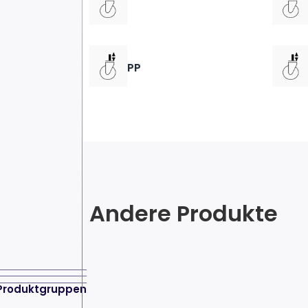
PP
Andere Produkte
Produktgruppen