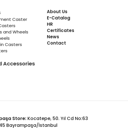
About Us
s
E-Catalog
pment Caster
HR
Casters
Certificates
rs and Wheels
News
heels
Contact
in Casters
ters
d Accessories
aşa Store:
Kocatepe, 50. Yıl Cd No:63
045 Bayrampaşa/İstanbul