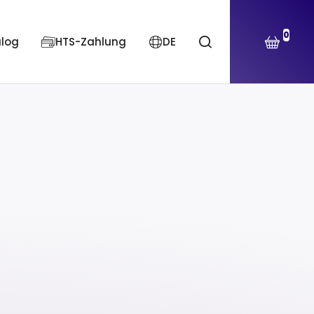
0
alog
HTS-Zahlung
DE