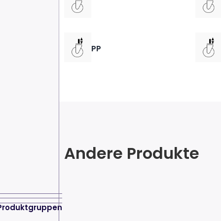
PP
Andere Produkte
Produktgruppen