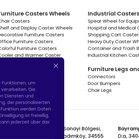
Furniture Casters Wheels
Industrial Caster
Chair Casters
Spear Wheel for Equi
Shelf and Display Caster Wheels
Hospital and Medical 
Decorative Furniture Casters
Shopping Cart Caste
Office Furniture Casters
Heavy Duty Caster W
Colorful Furniture Casters
Container and Trash B
Cooler and Warmer Caster
Industrial Kitchen Cas
Small Casters Wheels
Furniture Legs an
Hotel Equipment Casters
Connectors
e Funktionen, um
Door Bumpers
erarbeiten. Die
Chair Legs
nen Diensten und
g, der personalisierten
 Funktion werden Daten
willigung ist freiwillig,
kann jederzeit über das
Hadımköy Fabrik:
Atatürk Sanayi Bölgesi,
Bayramp
Uzunçayır Caddesi, No:11 Hadımköy, 34555
D:a, 34