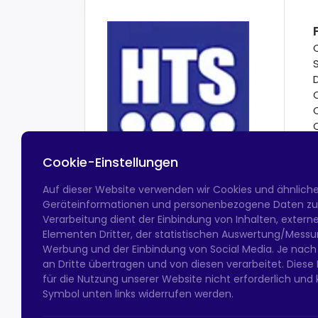
Cookie-Einstellungen
Auf dieser Website verwenden wir Cookies und ähnlich
Geräteinformationen und personenbezogene Daten zu v
Verarbeitung dient der Einbindung von Inhalten, exter
Elementen Dritter, der statistischen Auswertung/Messun
Werbung und der Einbindung von Social Media. Je nach
an Dritte übertragen und von diesen verarbeitet. Diese Ein
für die Nutzung unserer Website nicht erforderlich und 
Symbol unten links widerrufen werden.