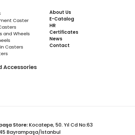
About Us
s
E-Catalog
pment Caster
HR
Casters
Certificates
rs and Wheels
News
heels
Contact
in Casters
ters
d Accessories
aşa Store:
Kocatepe, 50. Yıl Cd No:63
045 Bayrampaşa/İstanbul