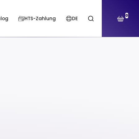
0
alog
HTS-Zahlung
DE