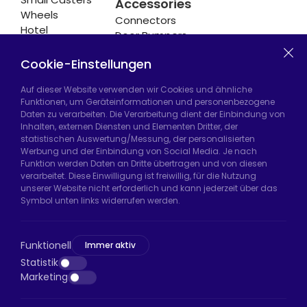
Accessories
Wheels
Connectors
Hotel
Door Bumpers
Equipment
Chair Legs
Casters
Cookie-Einstellungen
Auf dieser Website verwenden wir Cookies und ähnliche
Funktionen, um Geräteinformationen und personenbezogene
Daten zu verarbeiten. Die Verarbeitung dient der Einbindung von
Hadımköy Fabrik:
Atatürk Sanayi Bölgesi,
Inhalten, externen Diensten und Elementen Dritter, der
Uzunçayır Caddesi, No:11 Hadımköy, 34555
statistischen Auswertung/Messung, der personalisierten
Arnavutköy/İstanbul
Werbung und der Einbindung von Social Media. Je nach
Funktion werden Daten an Dritte übertragen und von diesen
Telefon:
+90 212 640 66 46
verarbeitet. Diese Einwilligung ist freiwillig, für die Nutzung
unserer Website nicht erforderlich und kann jederzeit über das
E-Mail:
export@htsteker.com
Symbol unten links widerrufen werden.
Bayrampaşa Store:
Kocatepe, 50. Yıl Cd No:63
D:a, 34045 Bayrampaşa/İstanbul
Funktionell
Immer aktiv
Telefon:
+90 530 044 64 87
Statistik
Marketing
E-Mail:
info@htsteker.com